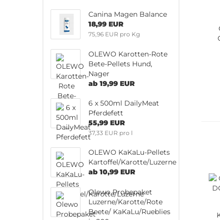
Canina Magen Balance
18,99 EUR
75,96 EUR pro Kg
OLEWO Karotten-Rote
Bete-Pellets Hund,
Nager
ab 19,99 EUR
6 x 500ml DailyMeat
Pferdefett
55,99 EUR
37,33 EUR pro l
OLEWO KaKaLu-Pellets
Kartoffel/Karotte/Luzerne
ab 10,99 EUR
Olewo Probepaket
Luzerne/Karotte/Rote
Beete/ KaKaLu/Rueblies