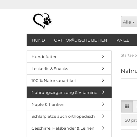
Alle
HUND
ORTHOPÄDISCHE BETTEN
KATZE
Startseit
Hundefutter
Leckerlis & Snacks
Nahru
100 % Naturkauartikel
Nahrungsergänzung & Vitamine
Näpfe & Tränken
Schlafplätze auch orthopädisch
pro S
50 pr
Geschirre, Halsbänder & Leinen