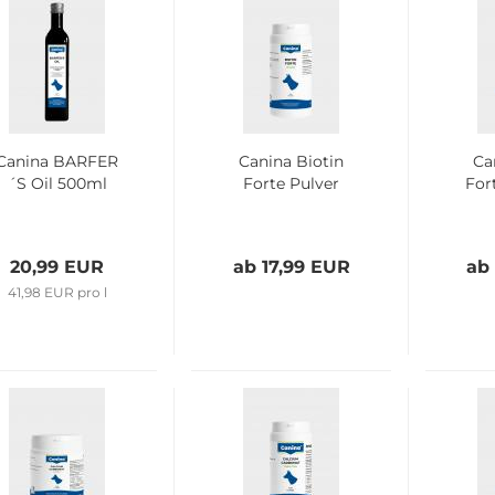
Canina BARFER
Canina Biotin
Ca
´S Oil 500ml
Forte Pulver
For
20,99 EUR
ab 17,99 EUR
ab
41,98 EUR pro l