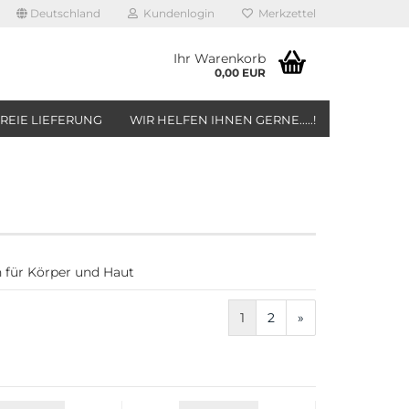
Deutschland
Kundenlogin
Merkzettel
Ihr Warenkorb
0,00 EUR
REIE LIEFERUNG
WIR HELFEN IHNEN GERNE.....!
 für Körper und Haut
1
2
»