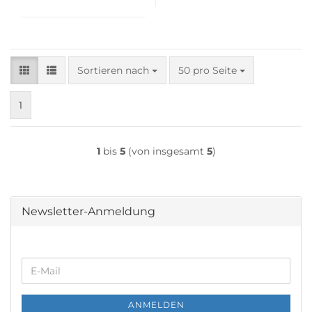
Sortieren nach
pro Seite
Sortieren nach
50 pro Seite
1
1
bis
5
(von insgesamt
5
)
Newsletter-Anmeldung
WEITER
E-
ZUR
Mail
NEWSLETTER-
ANMELDUNG
ANMELDEN