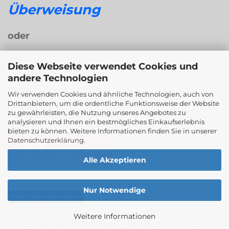
Überweisung
oder
Diese Webseite verwendet Cookies und
andere Technologien
oder
Wir verwenden Cookies und ähnliche Technologien, auch von
Drittanbietern, um die ordentliche Funktionsweise der Website
zu gewährleisten, die Nutzung unseres Angebotes zu
Rechnungs- / Ratenkauf
analysieren und Ihnen ein bestmögliches Einkaufserlebnis
bei Klarna
bieten zu können. Weitere Informationen finden Sie in unserer
Datenschutzerklärung
.
Alle Akzeptieren
Nur Notwendige
Vertrag widerrufen
Weitere Informationen
Shopping Cart Software
by Gambio.com © 2026