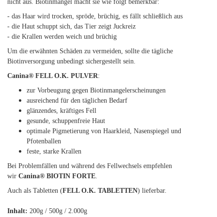
nicht aus. Biotinmangel macht sie wie folgt bemerkbar:
- das Haar wird trocken, spröde, brüchig, es fällt schließlich aus
- die Haut schuppt sich, das Tier zeigt Juckreiz
- die Krallen werden weich und brüchig
Um die erwähnten Schäden zu vermeiden, sollte die tägliche
Biotinversorgung unbedingt sichergestellt sein.
Canina® FELL O.K. PULVER
:
zur Vorbeugung gegen Biotinmangelerscheinungen
ausreichend für den täglichen Bedarf
glänzendes, kräftiges Fell
gesunde, schuppenfreie Haut
optimale Pigmetierung von Haarkleid, Nasenspiegel und
Pfotenballen
feste, starke Krallen
Bei Problemfällen und während des Fellwechsels empfehlen
wir
Canina® BIOTIN FORTE
.
Auch als Tabletten (
FELL O.K. TABLETTEN
) lieferbar.
Inhalt:
200g / 500g / 2.000g