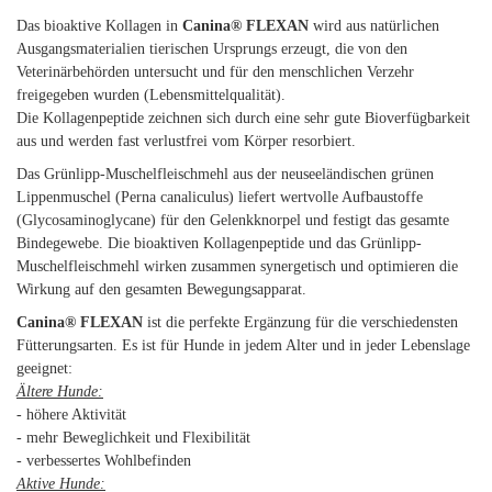
Das bioaktive Kollagen in
Canina® FLEXAN
wird aus natürlichen
Ausgangsmaterialien tierischen Ursprungs erzeugt, die von den
Veterinärbehörden untersucht und für den menschlichen Verzehr
freigegeben wurden (Lebensmittelqualität).
Die Kollagenpeptide zeichnen sich durch eine sehr gute Bioverfügbarkeit
aus und werden fast verlustfrei vom Körper resorbiert.
Das Grünlipp-Muschelfleischmehl aus der neuseeländischen grünen
Lippenmuschel (Perna canaliculus) liefert wertvolle Aufbaustoffe
(Glycosaminoglycane) für den Gelenkknorpel und festigt das gesamte
Bindegewebe. Die bioaktiven Kollagenpeptide und das Grünlipp-
Muschelfleischmehl wirken zusammen synergetisch und optimieren die
Wirkung auf den gesamten Bewegungsapparat.
Canina® FLEXAN
ist die perfekte Ergänzung für die verschiedensten
Fütterungsarten. Es ist für Hunde in jedem Alter und in jeder Lebenslage
geeignet:
Ältere Hunde:
- höhere Aktivität
- mehr Beweglichkeit und Flexibilität
- verbessertes Wohlbefinden
Aktive Hunde: