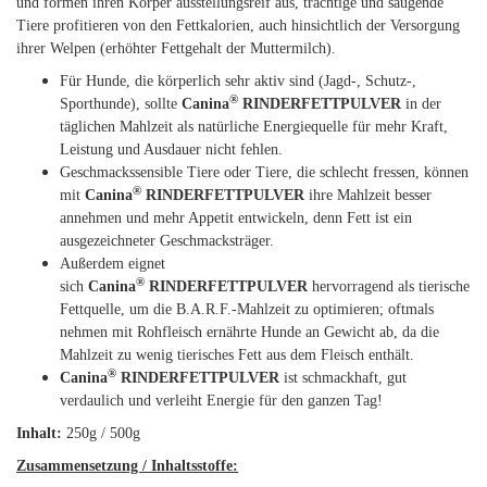
und formen ihren Körper ausstellungsreif aus, trächtige und säugende
Tiere profitieren von den Fettkalorien, auch hinsichtlich der Versorgung
ihrer Welpen (erhöhter Fettgehalt der Muttermilch).
Für Hunde, die körperlich sehr aktiv sind (Jagd-, Schutz-,
®
Sporthunde), sollte
Canina
RINDERFETTPULVER
in der
täglichen Mahlzeit als natürliche Energiequelle für mehr Kraft,
Leistung und Ausdauer nicht fehlen.
Geschmackssensible Tiere oder Tiere, die schlecht fressen, können
®
mit
Canina
RINDERFETTPULVER
ihre Mahlzeit besser
annehmen und mehr Appetit entwickeln, denn Fett ist ein
ausgezeichneter Geschmacksträger.
Außerdem eignet
®
sich
Canina
RINDERFETTPULVER
hervorragend als tierische
Fettquelle, um die B.A.R.F.-Mahlzeit zu optimieren; oftmals
nehmen mit Rohfleisch ernährte Hunde an Gewicht ab, da die
Mahlzeit zu wenig tierisches Fett aus dem Fleisch enthält.
®
Canina
RINDERFETTPULVER
ist schmackhaft, gut
verdaulich und verleiht Energie für den ganzen Tag!
Inhalt:
250g / 500g
Zusammensetzung / Inhaltsstoffe: