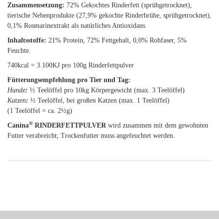
Zusammensetzung:
72% Gekochtes Rinderfett (sprühgetrocknet),
tierische Nebenprodukte (27,9% gekochte Rinderbrühe, sprühgetrocknet),
0,1% Rosmarinextrakt als natürliches Antioxidans
Inhaltsstoffe:
21% Protein, 72% Fettgehalt, 0,0% Rohfaser, 5%
Feuchte.
740kcal = 3.100KJ pro 100g Rinderfettpulver
Fütterungsempfehlung pro Tier und Tag:
Hunde
:
½ Teelöffel pro 10kg Körpergewicht (max. 3 Teelöffel)
Katzen
:
½ Teelöffel, bei großen Katzen (max. 1 Teelöffel)
(1 Teelöffel = ca. 2½g)
®
Canina
RINDERFETTPULVER
wird zusammen mit dem gewohnten
Futter verabreicht; Trockenfutter muss angefeuchtet werden.