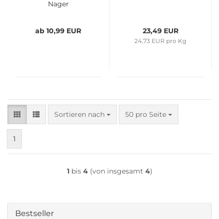
Nager
ab 10,99 EUR
23,49 EUR
24,73 EUR pro Kg
Sortieren nach
pro Seite
Sortieren nach
50 pro Seite
1
1
bis
4
(von insgesamt
4
)
Bestseller