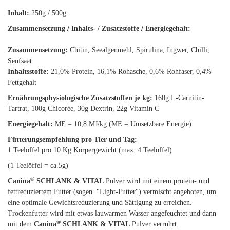
Inhalt:
250g / 500g
Zusammensetzung / Inhalts- / Zusatzstoffe / Energiegehalt:
Zusammensetzung:
Chitin, Seealgenmehl, Spirulina, Ingwer, Chilli,
Senfsaat
Inhaltsstoffe:
21,0% Protein, 16,1% Rohasche, 0,6% Rohfaser, 0,4%
Fettgehalt
Ernährungsphysiologische Zusatzstoffen je kg:
160g L-Carnitin-
Tartrat, 100g Chicorée, 30g Dextrin, 22g Vitamin C
Energiegehalt:
ME = 10,8 MJ/kg (ME = Umsetzbare Energie)
Fütterungsempfehlung pro Tier und Tag:
1 Teelöffel pro 10 Kg Körpergewicht (max. 4 Teelöffel)
(1 Teelöffel = ca.5g)
®
Canina
SCHLANK & VITAL
Pulver wird mit einem protein- und
fettreduziertem Futter (sogen. "Light-Futter") vermischt angeboten, um
eine optimale Gewichtsreduzierung und Sättigung zu erreichen.
Trockenfutter wird mit etwas lauwarmen Wasser angefeuchtet und dann
®
mit dem
Canina
SCHLANK & VITAL
Pulver verrührt.