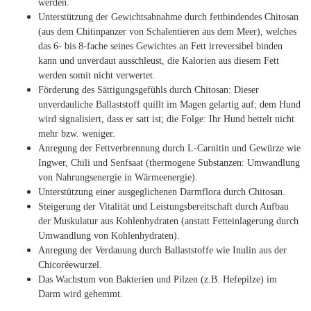
werden.
Unterstützung der Gewichtsabnahme durch fettbindendes Chitosan
(aus dem Chitinpanzer von Schalentieren aus dem Meer), welches
das 6- bis 8-fache seines Gewichtes an Fett irreversibel binden
kann und unverdaut ausschleust, die Kalorien aus diesem Fett
werden somit nicht verwertet.
Förderung des Sättigungsgefühls durch Chitosan: Dieser
unverdauliche Ballaststoff quillt im Magen gelartig auf; dem Hund
wird signalisiert, dass er satt ist; die Folge: Ihr Hund bettelt nicht
mehr bzw. weniger.
Anregung der Fettverbrennung durch L-Carnitin und Gewürze wie
Ingwer, Chili und Senfsaat (thermogene Substanzen: Umwandlung
von Nahrungsenergie in Wärmeenergie).
Unterstützung einer ausgeglichenen Darmflora durch Chitosan.
Steigerung der Vitalität und Leistungsbereitschaft durch Aufbau
der Muskulatur aus Kohlenhydraten (anstatt Fetteinlagerung durch
Umwandlung von Kohlenhydraten).
Anregung der Verdauung durch Ballaststoffe wie Inulin aus der
Chicoréewurzel.
Das Wachstum von Bakterien und Pilzen (z.B. Hefepilze) im
Darm wird gehemmt.