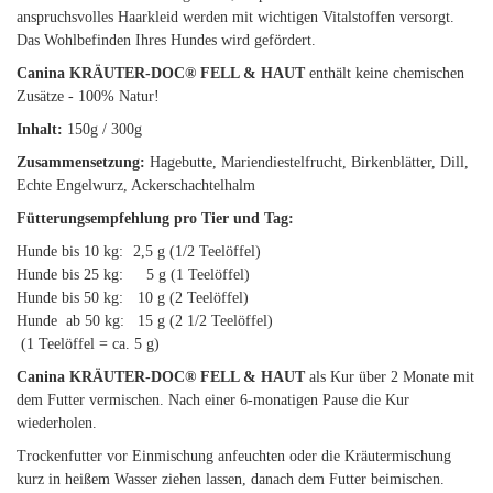
anspruchsvolles Haarkleid werden mit wichtigen Vitalstoffen versorgt.
Das Wohlbefinden Ihres Hundes wird gefördert.
Canina KRÄUTER-DOC® FELL & HAUT
enthält keine chemischen
Zusätze - 100% Natur!
Inhalt:
150g / 300g
Zusammensetzung:
Hagebutte, Mariendiestelfrucht, Birkenblätter, Dill,
Echte Engelwurz, Ackerschachtelhalm
Fütterungsempfehlung pro Tier und Tag:
Hunde bis 10 kg:
2,5 g (1/2 Teelöffel)
Hunde bis 25 kg:
5 g (1 Teelöffel)
Hunde bis 50 kg:
10 g (2 Teelöffel)
Hunde ab 50 kg:
15 g (2 1/2 Teelöffel)
(1 Teelöffel = ca. 5 g)
Canina KRÄUTER-DOC® FELL & HAUT
als Kur über 2 Monate mit
dem Futter vermischen. Nach einer 6-monatigen Pause die Kur
wiederholen.
Trockenfutter vor Einmischung anfeuchten oder die Kräutermischung
kurz in heißem Wasser ziehen lassen, danach dem Futter beimischen.