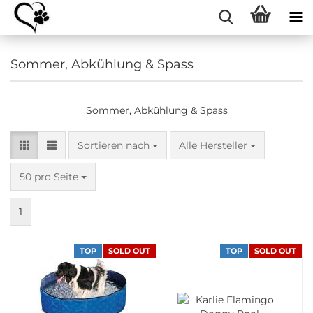
Sommer, Abkühlung & Spass
Sommer, Abkühlung & Spass
Sortieren nach
Sortieren nach
Alle Hersteller
pro Seite
50 pro Seite
1
TOP
SOLD OUT
TOP
SOLD OUT