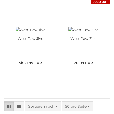
SOLD OUT
West Paw Jive
West Paw Zisc
ab 21,99 EUR
20,99 EUR
Sortieren nach
pro Seite
Sortieren nach
50 pro Seite