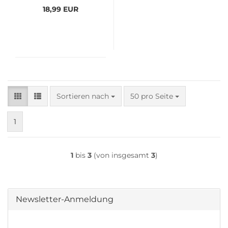
18,99 EUR
Sortieren nach
pro Seite
Sortieren nach
50 pro Seite
1
1
bis
3
(von insgesamt
3
)
Newsletter-Anmeldung