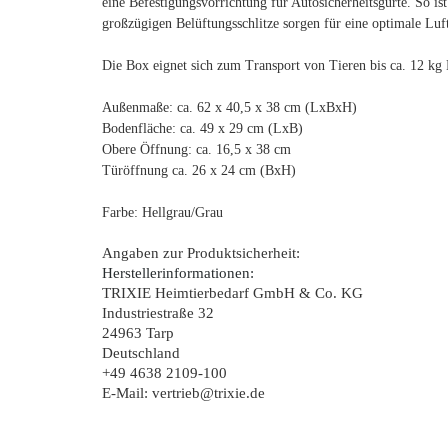
eine Befestigungsvorrichtung für Autosicherheitsgurte. So i
großzügigen Belüftungsschlitze sorgen für eine optimale Luf
Die Box eignet sich zum Transport von Tieren bis ca. 12 kg
Außenmaße: ca. 62 x 40,5 x 38 cm (LxBxH)
Bodenfläche: ca. 49 x 29 cm (LxB)
Obere Öffnung: ca. 16,5 x 38 cm
Türöffnung ca. 26 x 24 cm (BxH)
Farbe: Hellgrau/Grau
Angaben zur Produktsicherheit:
Herstellerinformationen:
TRIXIE Heimtierbedarf GmbH & Co. KG
Industriestraße 32
24963 Tarp
Deutschland
+49 4638 2109-100
E-Mail: vertrieb@trixie.de