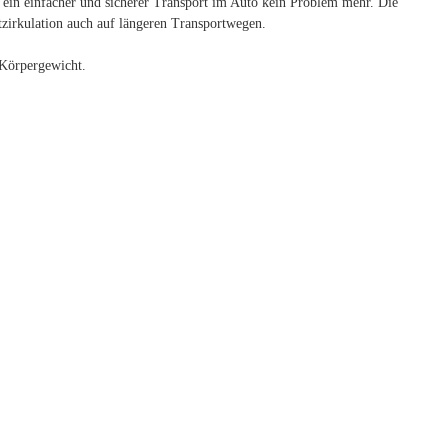
st ein einfacher und sicherer Transport im Auto kein Problem mehr. Die
tzirkulation auch auf längeren Transportwegen.
 Körpergewicht.