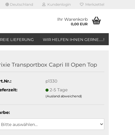
Deutschland
Kundenlogin
Merkzettel
Ihr Warenkorb
0,00 EUR
REIE LIEFERUNG
WIR HELFEN IHNEN GERNE.....!
rixie Transportbox Capri III Open Top
t.Nr.:
p1330
eferzeit:
2-5 Tage
(Ausland abweichend)
arbe: