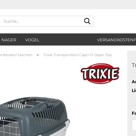
Suche...
NAGER
VOGEL
VERSANDKOSTENF
»
ortboxen/-taschen
Trixie Transportbox Capri III Open Top
T
Ar
Li
F