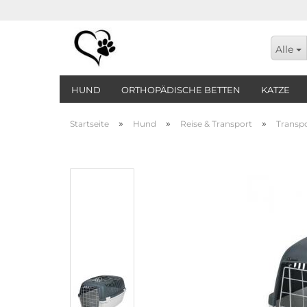
Alle
HUND
ORTHOPÄDISCHE BETTEN
KATZE
»
»
»
Startseite
Hund
Reise & Transport
Transp