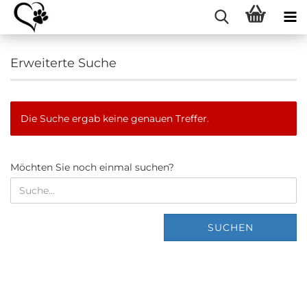
Erweiterte Suche
Die Suche ergab keine genauen Treffer.
MÖCHTEN
Möchten Sie noch einmal suchen?
SIE
NOCH
EINMAL
SUCHEN?
SUCHEN