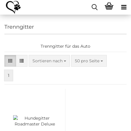
Trenngitter
Trenngitter für das Auto
Sortieren nach
pro Seite
Sortieren nach
50 pro Seite
1