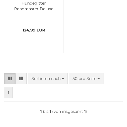
Hundegitter
Roadmaster Deluxe
124,99 EUR
Sortieren nach
pro Seite
Sortieren nach
50 pro Seite
1
1
bis
1
(von insgesamt
1
)