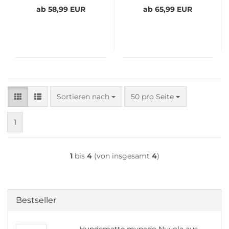
ab 58,99 EUR
ab 65,99 EUR
Sortieren nach
pro Seite
Sortieren nach
50 pro Seite
1
1
bis
4
(von insgesamt
4
)
Bestseller