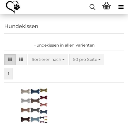
Hundekissen
Hundekissen in allen Varienten
Sortieren nach
pro Seite
Sortieren nach
50 pro Seite
1