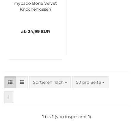
mypado Bone Velvet
Knochenkissen
ab 24,99 EUR
Sortieren nach
pro Seite
Sortieren nach
50 pro Seite
1
1
bis
1
(von insgesamt
1
)