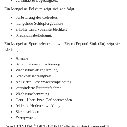
verminderte Legetätigkeit.
Ein Mangel an Folsäure zeigt sich wie folgt:
Farbstörung des Gefieders
mangelnde Schlupfergebnisse
erhöhte Embryonensterblichkeit
Kreuzschnabelbildung.
Ein Mangel an Spurenelementen wie Eisen (Fe) und Zink (Zn) zeigt sich
wie folgt:
Anämie
Konditionsverschlechterung
Wachstumsverlangsamung
Krankheitsanfälligkeit
reduzierte Geschmacksempfindung
verminderte Futteraufnahme
Wachstumshemmung
Haut-, Haar- bzw. Gefiederschäden
fehlende Hodenentwicklung
Skelettschäden
Zwergwuchs.
®
Da in
PETVITAL
BIRD POWER
alle genannten (insgesamt 20)