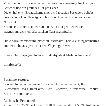
Vitamine und Spurenelemente, die beste Voraussetzung für kräftiges
Gefieder und ein gesundes, langes Leben.
Die enthaltenen Erdnusskerne sind bei Papageien besonders beliebt -
durch den hohen Eiweißgehalt besitzen sie einen besonders hohen
Nährwert.
Erdnüsse sind reich an wertvollem Zink und gehören zu den
magnesiumreichsten pflanzlichen Nahrungsmitteln.
Diese Allroundmischung bietet ein optimales Preis-/Leistungsverhältnis
und wird überaus gerne von den Vögeln gefressen.
Classic Bird Papageienfutter - Produktqualität Made in Germany!
Inhaltsstoffe
Zusammensetzung:
Sonnenblumenkerne gestreift, Sonnenblumenkerne weiß, Kardi,
Buchweizen, Mais, Haferkerne, Dari, Paddyreis, Kürbiskerne, Erdnuss-
Bruch, Erdnuss-Schale
Analytische Bestandteile:
Protein = 12,20 %, Rohfaser = 8.90 %, Fettgehalt = 9,50 %, Rohasche =