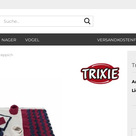
Suche...
NAGER
VOGEL
VERSANDKOSTENF
lteppich
T
Ar
Li