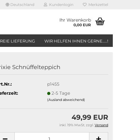
Deutschland
Kundenlogin
Merkzettel
Ihr Warenkorb
0,00 EUR
REIE LIEFERUNG
WIR HELFEN IHNEN GERNE.....!
rixie Schnüffelteppich
t.Nr.:
p1455
eferzeit:
2-5 Tage
(Ausland abweichend)
49,99 EUR
inkl. 19% MwSt. zzgl.
Versand