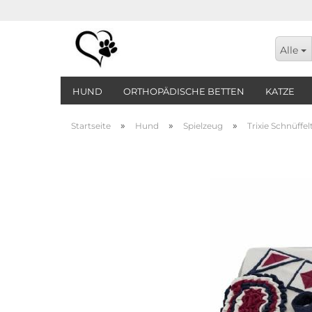
Alle
HUND
ORTHOPÄDISCHE BETTEN
KATZE
»
»
»
Startseite
Hund
Spielzeug
Trixie Schnüffe