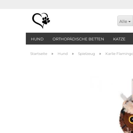
Alle
HUND
ORTHOPÄDISCHE BETTEN
KATZE
»
»
»
Startseite
Hund
Spielzeug
Karlie Flaming