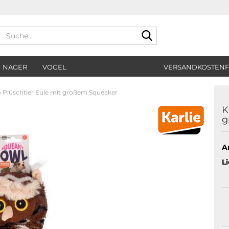
Suche...
NAGER
VOGEL
VERSANDKOSTENF
o Plüschtier Eule mit großem Squeaker
K
g
Ar
Li