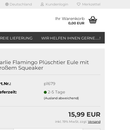
Deutschland
Kundenlogin
Merkzettel
Ihr Warenkorb
0,00 EUR
REIE LIEFERUNG
WIR HELFEN IHNEN GERNE.....!
arlie Flamingo Plüschtier Eule mit
roßem Squeaker
t.Nr.:
p1679
eferzeit:
2-5 Tage
(Ausland abweichend)
15,99 EUR
inkl. 19% MwSt. zzgl.
Versand