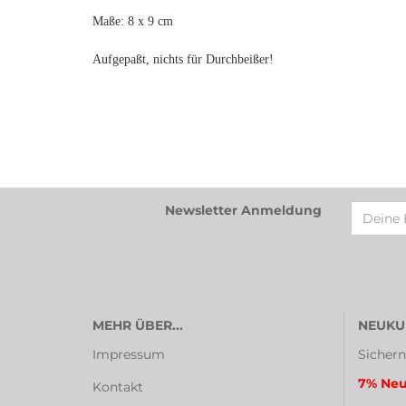
Maße: 8 x 9 cm
Aufgepaßt, nichts für Durchbeißer!
Newsletter Anmeldung
MEHR ÜBER...
NEUKU
Impressum
Sichern
7% Neu
Kontakt