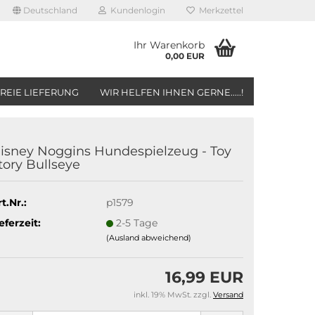
Deutschland
Kundenlogin
Merkzettel
Ihr Warenkorb
0,00 EUR
REIE LIEFERUNG
WIR HELFEN IHNEN GERNE.....!
isney Noggins Hundespielzeug - Toy
tory Bullseye
t.Nr.:
p1579
eferzeit:
2-5 Tage
(Ausland abweichend)
16,99 EUR
inkl. 19% MwSt. zzgl.
Versand