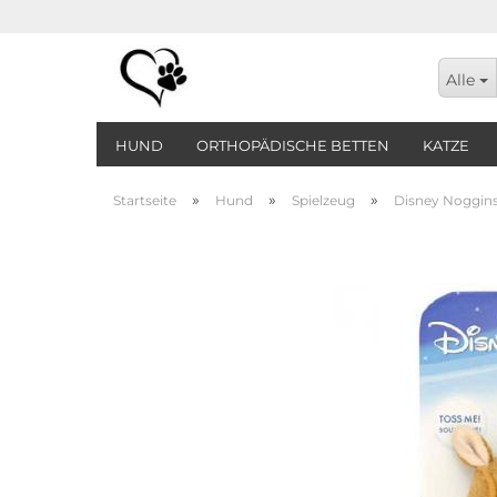
Alle
HUND
ORTHOPÄDISCHE BETTEN
KATZE
»
»
»
Startseite
Hund
Spielzeug
Disney Noggins