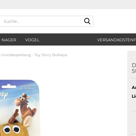
Suche...
NAGER
VOGEL
VERSANDKOSTENF
 Hundespielzeug - Toy Story Bullseye
D
S
Ar
Li