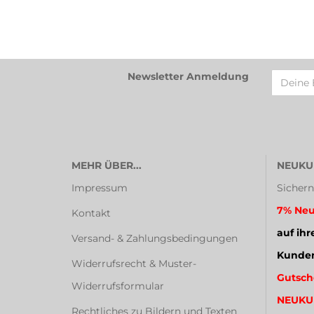
Newsletter Anmeldung
MEHR ÜBER...
NEUKU
Impressum
Sichern
7% Neu
Kontakt
auf ihr
Versand- & Zahlungsbedingungen
Kunden
Widerrufsrecht & Muster-
Gutsch
Widerrufsformular
NEUKU
Rechtliches zu Bildern und Texten