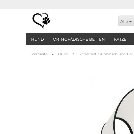
Alle
HUND
ORTHOPÄDISCHE BETTEN
KATZE
»
»
Startseite
Hund
Sicherheit für Mensch und Tier