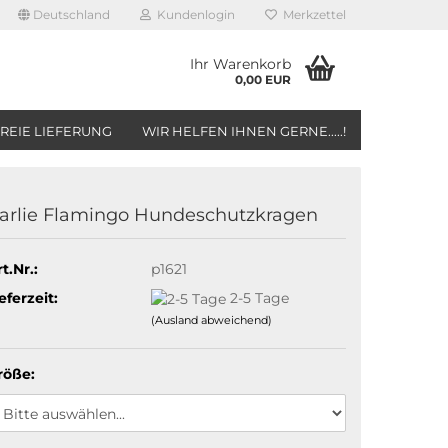
Deutschland
Kundenlogin
Merkzettel
Ihr Warenkorb
0,00 EUR
REIE LIEFERUNG
WIR HELFEN IHNEN GERNE.....!
arlie Flamingo Hundeschutzkragen
t.Nr.:
p1621
eferzeit:
2-5 Tage
(Ausland abweichend)
röße: