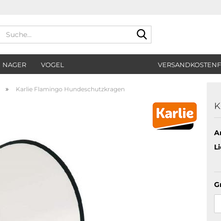
Suche...
NAGER
VOGEL
VERSANDKOSTENF
»
Karlie Flamingo Hundeschutzkragen
K
Ar
Li
G