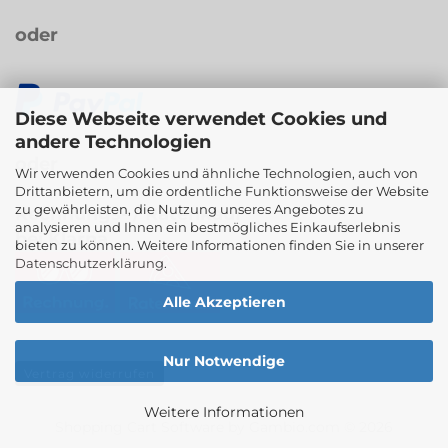
oder
Diese Webseite verwendet Cookies und
andere Technologien
oder
Wir verwenden Cookies und ähnliche Technologien, auch von
Drittanbietern, um die ordentliche Funktionsweise der Website
zu gewährleisten, die Nutzung unseres Angebotes zu
Rechnungs- / Ratenkauf
analysieren und Ihnen ein bestmögliches Einkaufserlebnis
bei Klarna
bieten zu können. Weitere Informationen finden Sie in unserer
Datenschutzerklärung
.
Alle Akzeptieren
Nur Notwendige
Vertrag widerrufen
Weitere Informationen
Shopping Cart Software
by Gambio.com © 2026