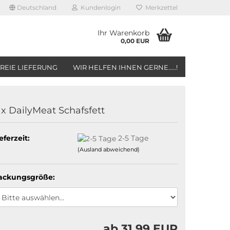
Deutschland
Kundenlogin
Merkzettel
Ihr Warenkorb
0,00 EUR
REIE LIEFERUNG
WIR HELFEN IHNEN GERNE.....!
 x DailyMeat Schafsfett
eferzeit:
2-5 Tage
(Ausland abweichend)
ackungsgröße:
ab 31,99 EUR