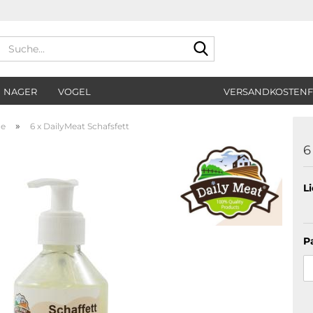
Suche...
NAGER
VOGEL
VERSANDKOSTENF
»
ne
6 x DailyMeat Schafsfett
6
Li
P