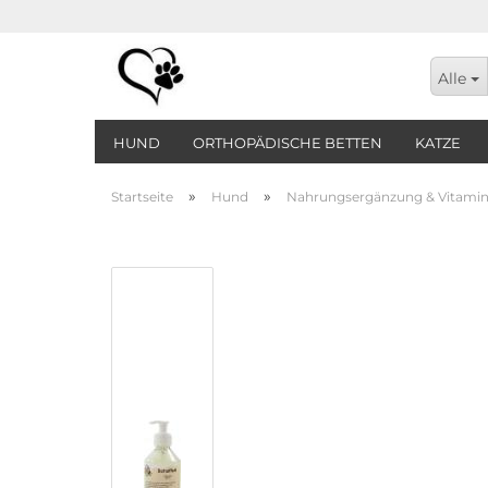
Alle
HUND
ORTHOPÄDISCHE BETTEN
KATZE
»
»
Startseite
Hund
Nahrungsergänzung & Vitami