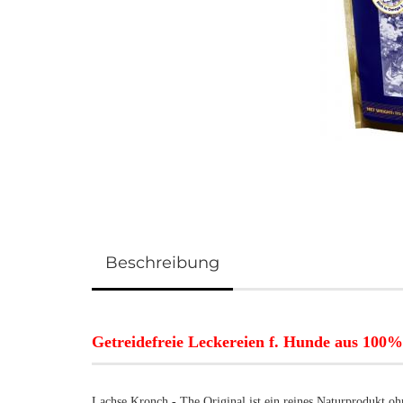
Beschreibung
Getreidefreie Leckereien f. Hunde aus 100
Lachse Kronch - The Original ist ein reines Naturprodukt oh