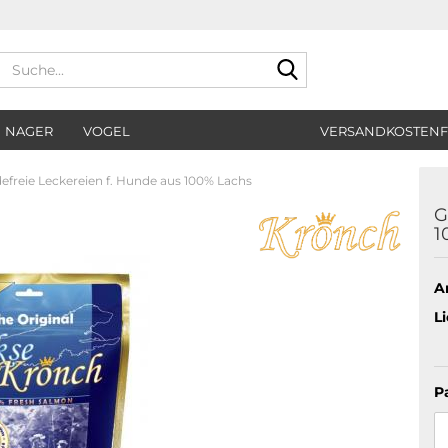
Suche...
NAGER
VOGEL
VERSANDKOSTENF
defreie Leckereien f. Hunde aus 100% Lachs
G
1
Ar
Li
P