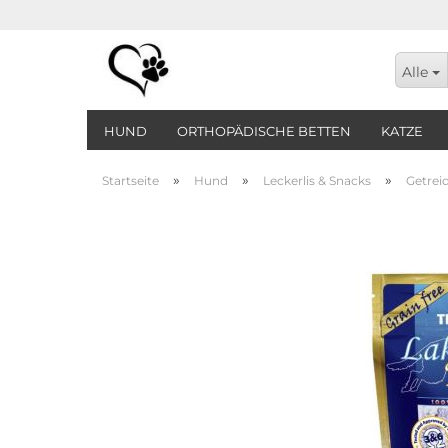
Alle
HUND
ORTHOPÄDISCHE BETTEN
KATZE
»
»
»
Startseite
Hund
Leckerlis & Snacks
Getrei