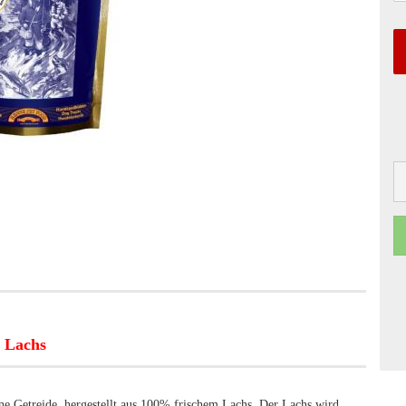
% Lachs
ne Getreide, hergestellt aus 100% frischem Lachs. Der Lachs wird