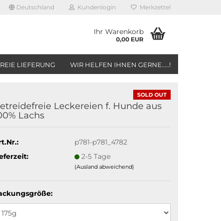
Deutschland
Kundenlogin
Merkzettel
Ihr Warenkorb
0,00 EUR
REIE LIEFERUNG
WIR HELFEN IHNEN GERNE.....!
SOLD OUT
etreidefreie Leckereien f. Hunde aus
00% Lachs
t.Nr.:
p781-p781_4782
eferzeit:
2-5 Tage
(Ausland abweichend)
ackungsgröße: