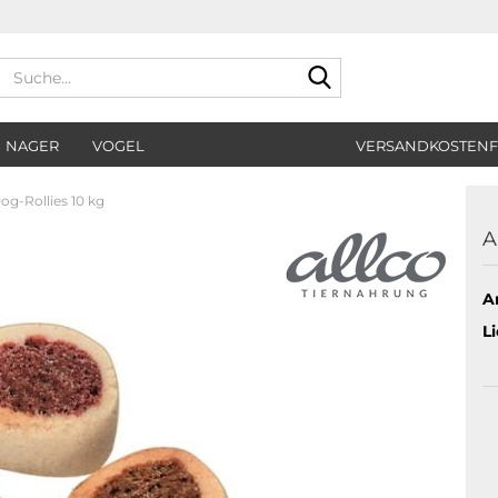
Suche...
NAGER
VOGEL
VERSANDKOSTENF
og-Rollies 10 kg
A
Ar
Li