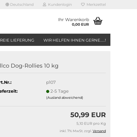
Deutschland
Kundenlogin
Merkzettel
Ihr Warenkorb
0,00 EUR
REIE LIEFERUNG
WIR HELFEN IHNEN GERNE.....!
llco Dog-Rollies 10 kg
t.Nr.:
p107
eferzeit:
2-5 Tage
(Ausland abweichend)
50,99 EUR
5,10 EUR pro Kg
inkl. 7% MwSt. zzgl.
Versand