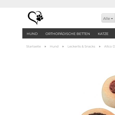
Alle
HUND
ORTHOPÄDISCHE BETTEN
KATZE
»
»
»
Startseite
Hund
Leckerlis & Snacks
Allco D