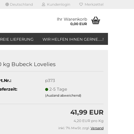
Deutschland
Kundenlogin
Merkzettel
Ihr Warenkorb
0,00 EUR
REIE LIEFERUNG
WIR HELFEN IHNEN GERNE.....!
0 kg Bubeck Lovelies
t.Nr.:
p373
eferzeit:
2-5 Tage
(Ausland abweichend)
41,99 EUR
4,20 EUR pro Kg
inkl. 7% MwSt. zzgl.
Versand