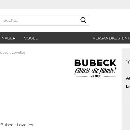
Suche...
NAGER
VOGEL
VERSANDKOSTENF
Bubeck Lovelies
1
Ar
Li