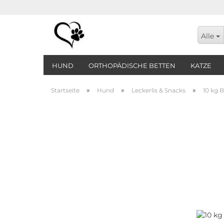
Alle
HUND
ORTHOPÄDISCHE BETTEN
KATZE
»
»
»
Startseite
Hund
Leckerlis & Snacks
10 kg 