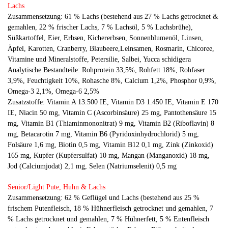
Lachs
Zusammensetzung: 61 % Lachs (bestehend aus 27 % Lachs getrocknet &
gemahlen, 22 % frischer Lachs, 7 % Lachsöl, 5 % Lachsbrühe),
Süßkartoffel, Eier, Erbsen, Kichererbsen, Sonnenblumenöl, Linsen,
Äpfel, Karotten, Cranberry, Blaubeere,Leinsamen, Rosmarin, Chicoree,
Vitamine und Mineralstoffe, Petersilie, Salbei, Yucca schidigera
Analytische Bestandteile: Rohprotein 33,5%, Rohfett 18%, Rohfaser
3,9%, Feuchtigkeit 10%, Rohasche 8%, Calcium 1,2%, Phosphor 0,9%,
Omega-3 2,1%, Omega-6 2,5%
Zusatzstoffe: Vitamin A 13.500 IE, Vitamin D3 1.450 IE, Vitamin E 170
IE, Niacin 50 mg, Vitamin C (Ascorbinsäure) 25 mg, Pantothensäure 15
mg, Vitamin B1 (Thiaminmononitrat) 9 mg, Vitamin B2 (Riboflavin) 8
mg, Betacarotin 7 mg, Vitamin B6 (Pyridoxinhydrochlorid) 5 mg,
Folsäure 1,6 mg, Biotin 0,5 mg, Vitamin B12 0,1 mg, Zink (Zinkoxid)
165 mg, Kupfer (Kupfersulfat) 10 mg, Mangan (Manganoxid) 18 mg,
Jod (Calciumjodat) 2,1 mg, Selen (Natriumselenit) 0,5 mg
Senior/Light Pute, Huhn & Lachs
Zusammensetzung: 62 % Geflügel und Lachs (bestehend aus 25 %
frischem Putenfleisch, 18 % Hühnerfleisch getrocknet und gemahlen, 7
% Lachs getrocknet und gemahlen, 7 % Hühnerfett, 5 % Entenfleisch