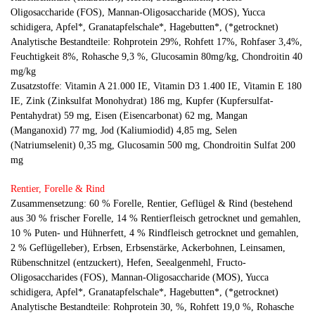
Oligosaccharide (FOS), Mannan-Oligosaccharide (MOS), Yucca
schidigera, Apfel*, Granatapfelschale*, Hagebutten*, (*getrocknet)
Analytische Bestandteile: Rohprotein 29%, Rohfett 17%, Rohfaser 3,4%,
Feuchtigkeit 8%, Rohasche 9,3 %, Glucosamin 80mg/kg, Chondroitin 40
mg/kg
Zusatzstoffe: Vitamin A 21.000 IE, Vitamin D3 1.400 IE, Vitamin E 180
IE, Zink (Zinksulfat Monohydrat) 186 mg, Kupfer (Kupfersulfat-
Pentahydrat) 59 mg, Eisen (Eisencarbonat) 62 mg, Mangan
(Manganoxid) 77 mg, Jod (Kaliumiodid) 4,85 mg, Selen
(Natriumselenit) 0,35 mg, Glucosamin 500 mg, Chondroitin Sulfat 200
mg
Rentier, Forelle & Rind
Zusammensetzung: 60 % Forelle, Rentier, Geflügel & Rind (bestehend
aus 30 % frischer Forelle, 14 % Rentierfleisch getrocknet und gemahlen,
10 % Puten- und Hühnerfett, 4 % Rindfleisch getrocknet und gemahlen,
2 % Geflügelleber), Erbsen, Erbsenstärke, Ackerbohnen, Leinsamen,
Rübenschnitzel (entzuckert), Hefen, Seealgenmehl, Fructo-
Oligosaccharides (FOS), Mannan-Oligosaccharide (MOS), Yucca
schidigera, Apfel*, Granatapfelschale*, Hagebutten*, (*getrocknet)
Analytische Bestandteile: Rohprotein 30, %, Rohfett 19,0 %, Rohasche