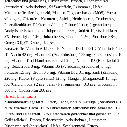
getrocknet und gemahlen), Erbsenstärke, Erbsen, Rübenschnitzel
(entzuckert), Ackerbohnen, Süßkartoffeln, Leinsamen, Hefen,
Mineralstoffe, Seealgenmehl, Mannan-Oligosaccharide (MOS), Yucca
schidigera, Chicorée*, Karotten*, Apfel*, Heidelbeeren, Cranberries,
Petersilienblätter, Pfefferminzblätter, Grünteeblätter, (*getrocknet)
Analytische Bestandteile: Rohprotein 29,5%, Rohfett 14,5%, Rohfaser
5%, Feuchtigkeit 10%, Rohasche 8%, Calcium 1,2%, Phosphor 0,8%,
Omega-3 0,5%, Omega-6 2,5%
Zusatzstoffe: Vitamin A 13.500 IE, Vitamin D3 1.450 IE, Vitamin E 180
IE, Niacin 42 mg, Vitamin C (Ascorbinsäure) 100 mg, Pantothensäure 16
mg, Vitamin B1 (Thiaminmononitrat) 9 mg, Vitamin B2 (Riboflavin) 9
mg, Betacarotin 8 mg, Vitamin B6 (Pyridoxinhydrochlorid) 5 mg,
Folsäure 1,5 mg, Biotin 0,5 mg, Vitamin B12 0,1 mg, Zink (Zinkoxid)
220 mg, Kupfer (Kupfersulfat) 12 mg, Mangan (Manganoxid) 15 mg,
Jod (Calciumjodat) 2 mg, Selen (Natriumselenit) 0,3 mg, Glucosamin
500 mg, Chondroitin 200 mg
Hirsch, Ente, Lachs
Zusammensetzung: 60 % Hirsch, Lachs, Ente & Geflügel (bestehend aus
30 % frischem Lachs, 14 % Hirschfleisch getrocknet und gemahlen, 9 %
Puten- und Hühnerfett, 5 % Entenfleisch getrocknet und gemahlen, 2 %
Geflügelleber), Erbsen, Erbsenstärke, Ackerbohnen, Leinsamen,
Rübenschnitzel (entzuckert), Hefen, Seealgenmehl, Fructo-