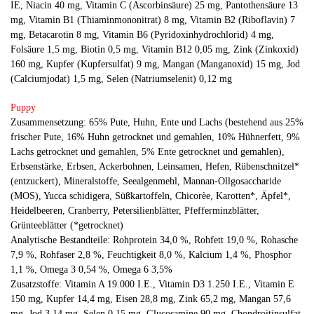
IE, Niacin 40 mg, Vitamin C (Ascorbinsäure) 25 mg, Pantothensäure 13
mg, Vitamin B1 (Thiaminmononitrat) 8 mg, Vitamin B2 (Riboflavin) 7
mg, Betacarotin 8 mg, Vitamin B6 (Pyridoxinhydrochlorid) 4 mg,
Folsäure 1,5 mg, Biotin 0,5 mg, Vitamin B12 0,05 mg, Zink (Zinkoxid)
160 mg, Kupfer (Kupfersulfat) 9 mg, Mangan (Manganoxid) 15 mg, Jod
(Calciumjodat) 1,5 mg, Selen (Natriumselenit) 0,12 mg
Puppy
Zusammensetzung: 65% Pute, Huhn, Ente und Lachs (bestehend aus 25%
frischer Pute, 16% Huhn getrocknet und gemahlen, 10% Hühnerfett, 9%
Lachs getrocknet und gemahlen, 5% Ente getrocknet und gemahlen),
Erbsenstärke, Erbsen, Ackerbohnen, Leinsamen, Hefen, Rübenschnitzel*
(entzuckert), Mineralstoffe, Seealgenmehl, Mannan-Ollgosaccharide
(MOS), Yucca schidigera, Süßkartoffeln, Chicorèe, Karotten*, Äpfel*,
Heidelbeeren, Cranberry, Petersilienblätter, Pfefferminzblätter,
Grünteeblätter (*getrocknet)
Analytische Bestandteile: Rohprotein 34,0 %, Rohfett 19,0 %, Rohasche
7,9 %, Rohfaser 2,8 %, Feuchtigkeit 8,0 %, Kalcium 1,4 %, Phosphor
1,1 %, Omega 3 0,54 %, Omega 6 3,5%
Zusatzstoffe: Vitamin A 19.000 I.E., Vitamin D3 1.250 I.E., Vitamin E
150 mg, Kupfer 14,4 mg, Eisen 28,8 mg, Zink 65,2 mg, Mangan 57,6
mg, Jod 3,14 mg, Selen 0,15 mg, Glucosamine 90 mg, Chondroitinsulfat