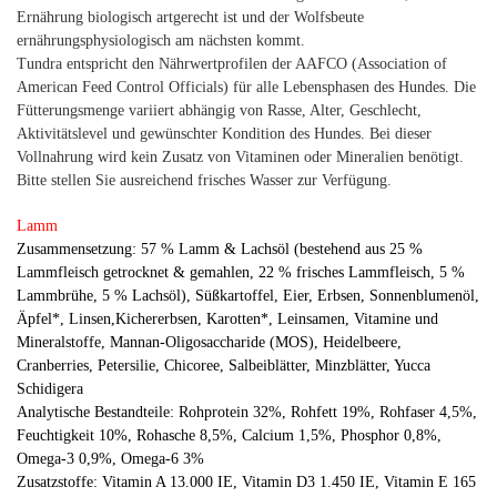
Ernährung biologisch artgerecht ist und der Wolfsbeute
ernährungsphysiologisch am nächsten kommt.
Tundra entspricht den Nährwertprofilen der AAFCO (Association of
American Feed Control Officials) für alle Lebensphasen des Hundes. Die
Fütterungsmenge variiert abhängig von Rasse, Alter, Geschlecht,
Aktivitätslevel und gewünschter Kondition des Hundes. Bei dieser
Vollnahrung wird kein Zusatz von Vitaminen oder Mineralien benötigt.
Bitte stellen Sie ausreichend frisches Wasser zur Verfügung.
Lamm
Zusammensetzung: 57 % Lamm & Lachsöl (bestehend aus 25 %
Lammfleisch getrocknet & gemahlen, 22 % frisches Lammfleisch, 5 %
Lammbrühe, 5 % Lachsöl), Süßkartoffel, Eier, Erbsen, Sonnenblumenöl,
Äpfel*, Linsen,Kichererbsen, Karotten*, Leinsamen, Vitamine und
Mineralstoffe, Mannan-Oligosaccharide (MOS), Heidelbeere,
Cranberries, Petersilie, Chicoree, Salbeiblätter, Minzblätter, Yucca
Schidigera
Analytische Bestandteile: Rohprotein 32%, Rohfett 19%, Rohfaser 4,5%,
Feuchtigkeit 10%, Rohasche 8,5%, Calcium 1,5%, Phosphor 0,8%,
Omega-3 0,9%, Omega-6 3%
Zusatzstoffe: Vitamin A 13.000 IE, Vitamin D3 1.450 IE, Vitamin E 165