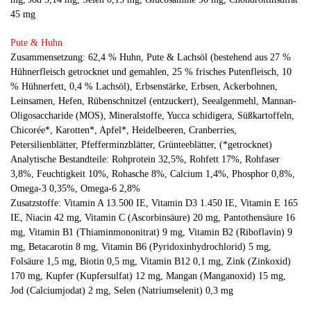
45 mg
Pute & Huhn
Zusammensetzung: 62,4 % Huhn, Pute & Lachsöl (bestehend aus 27 %
Hühnerfleisch getrocknet und gemahlen, 25 % frisches Putenfleisch, 10
% Hühnerfett, 0,4 % Lachsöl), Erbsenstärke, Erbsen, Ackerbohnen,
Leinsamen, Hefen, Rübenschnitzel (entzuckert), Seealgenmehl, Mannan-
Oligosaccharide (MOS), Mineralstoffe, Yucca schidigera, Süßkartoffeln,
Chicorée*, Karotten*, Apfel*, Heidelbeeren, Cranberries,
Petersilienblätter, Pfefferminzblätter, Grünteeblätter, (*getrocknet)
Analytische Bestandteile: Rohprotein 32,5%, Rohfett 17%, Rohfaser
3,8%, Feuchtigkeit 10%, Rohasche 8%, Calcium 1,4%, Phosphor 0,8%,
Omega-3 0,35%, Omega-6 2,8%
Zusatzstoffe: Vitamin A 13.500 IE, Vitamin D3 1.450 IE, Vitamin E 165
IE, Niacin 42 mg, Vitamin C (Ascorbinsäure) 20 mg, Pantothensäure 16
mg, Vitamin B1 (Thiaminmononitrat) 9 mg, Vitamin B2 (Riboflavin) 9
mg, Betacarotin 8 mg, Vitamin B6 (Pyridoxinhydrochlorid) 5 mg,
Folsäure 1,5 mg, Biotin 0,5 mg, Vitamin B12 0,1 mg, Zink (Zinkoxid)
170 mg, Kupfer (Kupfersulfat) 12 mg, Mangan (Manganoxid) 15 mg,
Jod (Calciumjodat) 2 mg, Selen (Natriumselenit) 0,3 mg