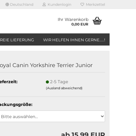
Deutschland
Kundenlogin
Merkzettel
Ihr Warenkorb
0,00 EUR
REIE LIEFERUNG
WIR HELFEN IHNEN GERNE.....!
oyal Canin Yorkshire Terrier Junior
eferzeit:
2-5 Tage
(Ausland abweichend)
ackungsgröße:
ab 15,99 EUR