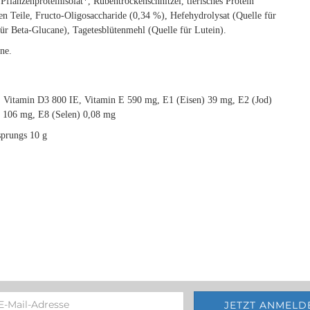
 Pflanzenproteinisolat*, Rübentrockenschnitzel, tierisches Protein
ren Teile, Fructo-Oligosaccharide (0,34 %), Hefehydrolysat (Quelle für
ür Beta-Glucane), Tagetesblütenmehl (Quelle für Lutein).
ne.
, Vitamin D3 800 IE, Vitamin E 590 mg, E1 (Eisen) 39 mg, E2 (Jod)
 106 mg, E8 (Selen) 0,08 mg
sprungs 10 g