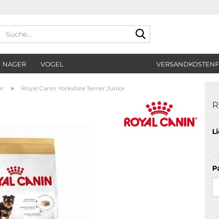
Suche...
NAGER
VOGEL
VERSANDKOSTENF
»
er
Royal Canin Yorkshire Terrier Junior
R
Li
P