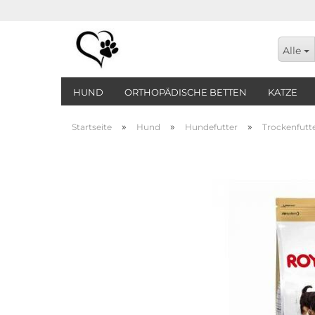
Alle
HUND
ORTHOPÄDISCHE BETTEN
KATZE
»
»
»
Startseite
Hund
Hundefutter
Trockenfutt