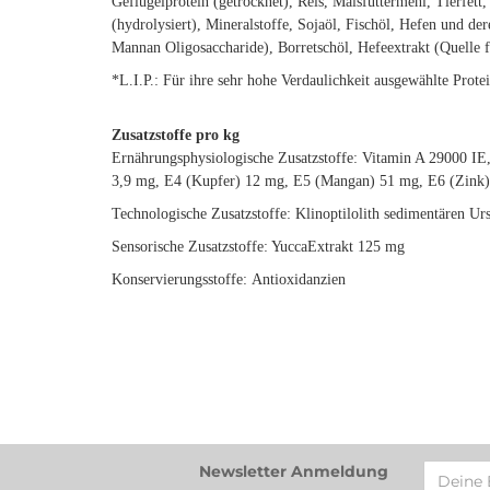
Geflügelprotein (getrocknet), Reis, Maisfuttermehl, Tierfett,
(hydrolysiert), Mineralstoffe, Sojaöl, Fischöl, Hefen und de
Mannan Oligosaccharide), Borretschöl, Hefeextrakt (Quelle f
*L.I.P.: Für ihre sehr hohe Verdaulichkeit ausgewählte Protei
Zusatzstoffe pro kg
Ernährungsphysiologische Zusatzstoffe: Vitamin A 29000 IE
3,9 mg, E4 (Kupfer) 12 mg, E5 (Mangan) 51 mg, E6 (Zink)
Technologische Zusatzstoffe: Klinoptilolith sedimentären Ur
Sensorische Zusatzstoffe: YuccaExtrakt 125 mg
Konservierungsstoffe: Antioxidanzien
Newsletter Anmeldung