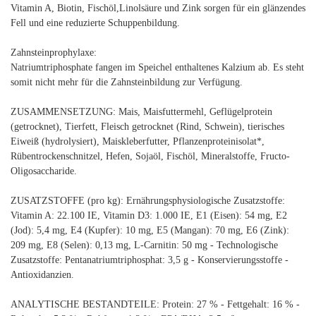
Vitamin A, Biotin, Fischöl,Linolsäure und Zink sorgen für ein glänzendes
Fell und eine reduzierte Schuppenbildung.
Zahnsteinprophylaxe:
Natriumtriphosphate fangen im Speichel enthaltenes Kalzium ab. Es steht
somit nicht mehr für die Zahnsteinbildung zur Verfügung.
ZUSAMMENSETZUNG: Mais, Maisfuttermehl, Geflügelprotein
(getrocknet), Tierfett, Fleisch getrocknet (Rind, Schwein), tierisches
Eiweiß (hydrolysiert), Maiskleberfutter, Pflanzenproteinisolat*,
Rübentrockenschnitzel, Hefen, Sojaöl, Fischöl, Mineralstoffe, Fructo-
Oligosaccharide.
ZUSATZSTOFFE (pro kg): Ernährungsphysiologische Zusatzstoffe:
Vitamin A: 22.100 IE, Vitamin D3: 1.000 IE, E1 (Eisen): 54 mg, E2
(Jod): 5,4 mg, E4 (Kupfer): 10 mg, E5 (Mangan): 70 mg, E6 (Zink):
209 mg, E8 (Selen): 0,13 mg, L-Carnitin: 50 mg - Technologische
Zusatzstoffe: Pentanatriumtriphosphat: 3,5 g - Konservierungsstoffe -
Antioxidanzien.
ANALYTISCHE BESTANDTEILE: Protein: 27 % - Fettgehalt: 16 % -