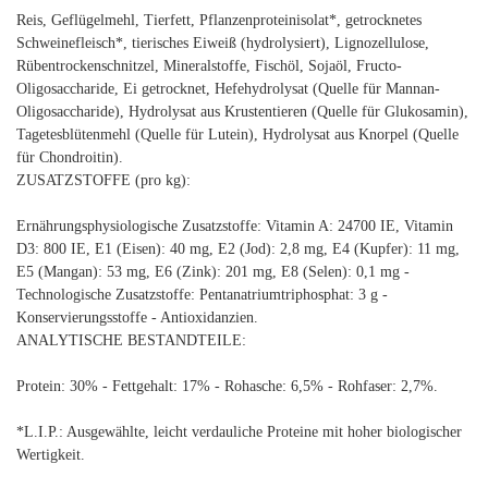
Reis, Geflügelmehl, Tierfett, Pflanzenproteinisolat*, getrocknetes
Schweinefleisch*, tierisches Eiweiß (hydrolysiert), Lignozellulose,
Rübentrockenschnitzel, Mineralstoffe, Fischöl, Sojaöl, Fructo-
Oligosaccharide, Ei getrocknet, Hefehydrolysat (Quelle für Mannan-
Oligosaccharide), Hydrolysat aus Krustentieren (Quelle für Glukosamin),
Tagetesblütenmehl (Quelle für Lutein), Hydrolysat aus Knorpel (Quelle
für Chondroitin).
ZUSATZSTOFFE (pro kg):
Ernährungsphysiologische Zusatzstoffe: Vitamin A: 24700 IE, Vitamin
D3: 800 IE, E1 (Eisen): 40 mg, E2 (Jod): 2,8 mg, E4 (Kupfer): 11 mg,
E5 (Mangan): 53 mg, E6 (Zink): 201 mg, E8 (Selen): 0,1 mg -
Technologische Zusatzstoffe: Pentanatriumtriphosphat: 3 g -
Konservierungsstoffe - Antioxidanzien.
ANALYTISCHE BESTANDTEILE:
Protein: 30% - Fettgehalt: 17% - Rohasche: 6,5% - Rohfaser: 2,7%.
*L.I.P.: Ausgewählte, leicht verdauliche Proteine mit hoher biologischer
Wertigkeit.