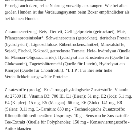
Er neigt auch dazu, seine Nahrung vorzeitig anzusaugen. Wie bei allen
großen Hunden ist das Verdauungssystem beim Boxer empfindlicher als
bei kleinen Hunden.
Zusammensetzung: Reis, Tierfett, Geflügelprotein (getrocknet), Mais,
Pflanzenproteinisolat*, Schweineprotein (getrocknet), tierisches Protein
(hydrolysiert), Lignozellulose, Rübentrockenschnitzel, Mineralstoffe,
Sojaöl, Fischöl, Kokosöl, getrocknete Tomate, Hefe- hydrolysat (Quelle
für Mannan-Oligosaccharide), Hydrolysat aus Krustentieren (Quelle für
Glukosamin), Tagetesblütenmehl (Quelle für Lutein), Hydrolysat aus
Knorpel (Quelle für Chondroitin). *L.I.P.: Für ihre sehr hohe
Verdaulichkeit ausgewählte Proteine.
Zusatzstoffe (pro kg): Ernährungsphysiologische Zusatzstoffe: Vitamin
A: 27500 IE, Vitamin D3: 700 IE, E1 (Eisen): 51 mg, E2 (Jod): 5,1 mg,
E4 (Kupfer): 15 mg, E5 (Mangan): 66 mg, E6 (Zink): 141 mg, E8
(Selen): 0,11 mg, L-Carnitin: 830 mg - Technologische Zusatzstoffe:
Klinoptilolith sedimentären Ursprungs: 10 g - Sensorische Zusatzstoffe:
Tee-Extrakt (Quelle für Polyphenole): 150 mg - Konservierungsstoffe -
Antioxidanzien.