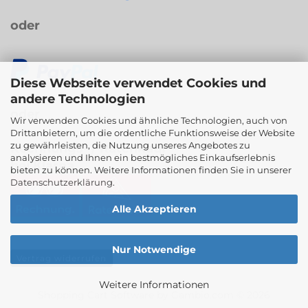
oder
Diese Webseite verwendet Cookies und
andere Technologien
oder
Wir verwenden Cookies und ähnliche Technologien, auch von
Drittanbietern, um die ordentliche Funktionsweise der Website
zu gewährleisten, die Nutzung unseres Angebotes zu
Rechnungs- / Ratenkauf
analysieren und Ihnen ein bestmögliches Einkaufserlebnis
bei Klarna
bieten zu können. Weitere Informationen finden Sie in unserer
Datenschutzerklärung
.
Alle Akzeptieren
Nur Notwendige
Vertrag widerrufen
Weitere Informationen
Shopping Cart Software
by Gambio.com © 2026