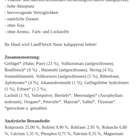
- hohe Akzeptanz
- hervorragende Verträglichkeit
- natürliche Zutaten
- ohne Soja
- ohne Aroma-, Farb- und Lockstoffe
Ihr Hund wird LandFleisch Natur kaltgepresst lieben!
Zusammensetzung:
Geflügel* (Huhn, Pute) (23 %), Vollkornmais (aufgeschlossen),
Rindfleisch* (6 %) , Maismehl (aufgeschlossen), Hering (4 %),
Sonnenblumenöl, Vollkornreis (aufgeschlossen) (5 %), Rübenfaser,
Apfeltrester* (4 %), Johannisbrotmehl (1 %), Geflügelleber hydrolisiert
(1 %), Erbsen* (1,5 %),
Lachsöl (1 %), Volleipulver, Bierhefe*, Meeresalgen* (Ascophyllum
nodosum), Oregano*, Petersilie*, Majoran*, Salbei*, Thymian*.
*getrocknet u. gemahlen
Analytische Bestandteile:
Rohprotein 25,00 %, Rohfett 9,90 %, Rohfaser 2,95 %, Rohasche 6,80
%, Calcium 1,35 %, Phosphor 0,75 %, Natrium 0,35 %, Magnesium