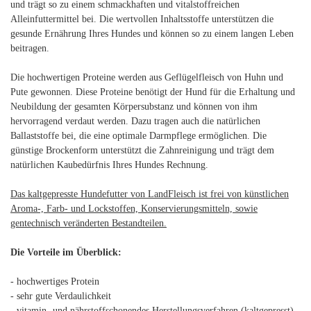
und trägt so zu einem schmackhaften und vitalstoffreichen
Alleinfuttermittel bei. Die wertvollen Inhaltsstoffe unterstützen die
gesunde Ernährung Ihres Hundes und können so zu einem langen Leben
beitragen.
Die hochwertigen Proteine werden aus Geflügelfleisch von Huhn und
Pute gewonnen. Diese Proteine benötigt der Hund für die Erhaltung und
Neubildung der gesamten Körpersubstanz und können von ihm
hervorragend verdaut werden. Dazu tragen auch die natürlichen
Ballaststoffe bei, die eine optimale Darmpflege ermöglichen. Die
günstige Brockenform unterstützt die Zahnreinigung und trägt dem
natürlichen Kaubedürfnis Ihres Hundes Rechnung.
Das kaltgepresste Hundefutter von LandFleisch ist frei von künstlichen
Aroma-, Farb- und Lockstoffen, Konservierungsmitteln, sowie
gentechnisch veränderten Bestandteilen.
Die Vorteile im Überblick:
- hochwertiges Protein
- sehr gute Verdaulichkeit
- vitamin- und nährstoffschonendes Herstellungsverfahren (kaltgepresst)