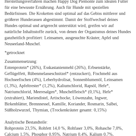
Herstellungsverfahren machen Happy Dog Piemonte zum idealen Futter
für eine bewusste Ernährung. Auch für Hunde mit speziellen
Bedürfnissen. Die Kroketten sind optimal auf das Gebiss mittlerer und
größerer Hunderassen abgestimmt. Damit der Stoffwechsel deines
Hundes optimal und artgerecht unterstützt wird, greifen wir auf
natürliche Inhaltsstoffe zurück, von denen der Organismus deines Hundes
ganzheitlich profitiert: Leinsamen, ausgesuchte Kräuter, Apfel und
Neuseeland-Muschel.
*getrocknet
Zusammensetzung:
Entenprotein* (26%), Esskastanienmehl (26%), Erbsenstärke,
Geflügelfett, Rübenmelasseschnitzel* (entzuckert), Fischmehl aus
Hochseefischen (4%), Leberhydrolisat, Sonnenblumenöl, Leinsamen
(1,3%), Apfeltrester* (1,2%), Kaliumchlorid, Rapsöl, Hefe*,
Natriumchlorid, Meeresalgen*, Muschelfleisch* (0,1%), Hefe*
(extrahiert), Mariendistel, Artischocke, Löwenzahn, Ingwer,
Birkenblätter, Brennnessel, Kamille, Koriander, Rosmarin, Salbei,
Süßholzwurzel, Thymian, (Trockenkräuter gesamt: 0,15%)
Analytische Bestandteile:
Rohprotein 23,5%, Rohfett 14,0 %, Rohfaser 3,0%, Rohasche 7,0%,
Calcium 1,5%, Phosphor 0,95%, Natrium 0,4%, Kalium 0,7%,