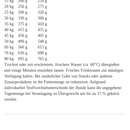
15 kg
200 g
220 g
20 kg
250 g
275 g
25 kg
290 g
320 g
30 kg
330 g
360 g
35 kg
375 g
410 g
40 kg
415 g
455 g
45 kg
450 g
495 g
50 kg
490 g
540 g
60 kg
560 g
615 g
70 kg
630 g
690 g
80 kg
695 g
765 g
Trocken oder mit erwärmtem, frischem Wasser (ca. 60°C) übergießen
und einige Minuten einziehen lassen. Frisches Trinkwasser zur ständigen
Verfügung halten. Bei zusätzlicher Gabe von Snacks oder anderen
Zusatzprodukten ist die Futtermenge zu reduzieren. Aufgrund
individueller Stoffwechselunterschiede der Hunde kann die angegebene
Tagesmenge bei Veranlagung zu Übergewicht um bis zu 15 % gekürzt
werden.