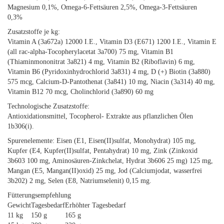
Magnesium 0,1%, Omega-6-Fettsäuren 2,5%, Omega-3-Fettsäuren
0,3%
Zusatzstoffe je kg:
Vitamin A (3a672a) 12000 I.E., Vitamin D3 (E671) 1200 I.E., Vitamin E
(all rac-alpha-Tocopherylacetat 3a700) 75 mg, Vitamin B1
(Thiaminmononitrat 3a821) 4 mg, Vitamin B2 (Riboflavin) 6 mg,
Vitamin B6 (Pyridoxinhydrochlorid 3a831) 4 mg, D (+) Biotin (3a880)
575 mcg, Calcium-D-Pantothenat (3a841) 10 mg, Niacin (3a314) 40 mg,
Vitamin B12 70 mcg, Cholinchlorid (3a890) 60 mg
Technologische Zusatzstoffe:
Antioxidationsmittel, Tocopherol- Extrakte aus pflanzlichen Ölen
1b306(i).
Spurenelemente: Eisen (E1, Eisen(II)sulfat, Monohydrat) 105 mg,
Kupfer (E4, Kupfer(II)sulfat, Pentahydrat) 10 mg, Zink (Zinkoxid
3b603 100 mg, Aminosäuren-Zinkchelat, Hydrat 3b606 25 mg) 125 mg,
Mangan (E5, Mangan(II)oxid) 25 mg, Jod (Calciumjodat, wasserfrei
3b202) 2 mg, Selen (E8, Natriumselenit) 0,15 mg.
Fütterungsempfehlung
Gewicht
Tagesbedarf
Erhöhter Tagesbedarf
11 kg
150 g
165 g