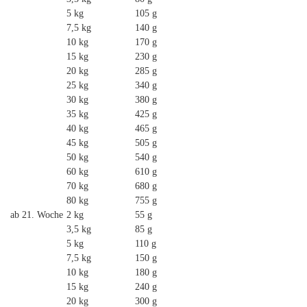
5 kg
105 g
7,5 kg
140 g
10 kg
170 g
15 kg
230 g
20 kg
285 g
25 kg
340 g
30 kg
380 g
35 kg
425 g
40 kg
465 g
45 kg
505 g
50 kg
540 g
60 kg
610 g
70 kg
680 g
80 kg
755 g
ab 21. Woche
2 kg
55 g
3,5 kg
85 g
5 kg
110 g
7,5 kg
150 g
10 kg
180 g
15 kg
240 g
20 kg
300 g