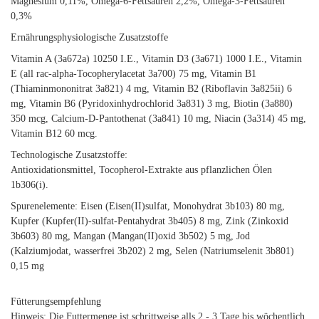
Magnesium 0,11%, Omega-6-Fettsäuren 2,2%, Omega-3-Fettsäuren
0,3%
Ernährungsphysiologische Zusatzstoffe
Vitamin A (3a672a) 10250 I.E., Vitamin D3 (3a671) 1000 I.E., Vitamin
E (all rac-alpha-Tocopherylacetat 3a700) 75 mg, Vitamin B1
(Thiaminmononitrat 3a821) 4 mg, Vitamin B2 (Riboflavin 3a825ii) 6
mg, Vitamin B6 (Pyridoxinhydrochlorid 3a831) 3 mg, Biotin (3a880)
350 mcg, Calcium-D-Pantothenat (3a841) 10 mg, Niacin (3a314) 45 mg,
Vitamin B12 60 mcg.
Technologische Zusatzstoffe:
Antioxidationsmittel, Tocopherol-Extrakte aus pflanzlichen Ölen
1b306(i).
Spurenelemente: Eisen (Eisen(II)sulfat, Monohydrat 3b103) 80 mg,
Kupfer (Kupfer(II)-sulfat-Pentahydrat 3b405) 8 mg, Zink (Zinkoxid
3b603) 80 mg, Mangan (Mangan(II)oxid 3b502) 5 mg, Jod
(Kalziumjodat, wasserfrei 3b202) 2 mg, Selen (Natriumselenit 3b801)
0,15 mg
Fütterungsempfehlung
Hinweis: Die Futtermenge ist schrittweise alls 2 - 3 Tage bis wöchentlich