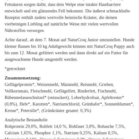
Fettsäuren sorgen dafür, dass dein Welpe eine intakte Hautbarriere
entwickelt und ein glänzendes Fell bekommt. Die äußerst schmackhafte
Rezeptur enthält zudem wertvolle heimische Kräuter, die deinen
vierbeinigen Liebling auf natürliche Weise mit vielen wertvollen
Nährstoffen versorgen.
Achte darauf, ab dem 7. Monat auf NaturCroq Junior umzustellen. Hunde
kleiner Rassen bis 10 kg Adultgewicht können mit NaturCroq Puppy auch
bis zum 12. Monat gefüttert werden und dann direkt auf ein Futter für
ausgewachsene Hunde umgestellt werden.
*getrocknet
Zusammensetzung:
Geflügelprotein*, Weizenmehl, Maismehl, Reismehl, Grieben,
Vollkornmais, Fleischmehl, Geflügelfett, Rinderfett, Fischmehl,
Rübenmelasseschnitzel* (entzuckert), Leberhydrolisat, Apfeltrester*
(0,8%), Hefe*, Karotten*, Natriumchlorid, Grünhafer*, Sonnenblumen*,
Kresse*, Petersilie*, (Grünkräuter gesamt: 0,3%)
Analytische Bestandteile
Rohprotein 29,0%, Rohfett 14,0 %, Rohfaser 3,0%, Rohasche 7,5%,
Calcium 1,65%, Phosphor 1,1%, Natrium 0,25%, Kalium 0,5%,