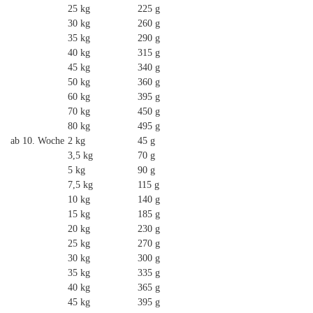
25 kg
225 g
30 kg
260 g
35 kg
290 g
40 kg
315 g
45 kg
340 g
50 kg
360 g
60 kg
395 g
70 kg
450 g
80 kg
495 g
ab 10. Woche
2 kg
45 g
3,5 kg
70 g
5 kg
90 g
7,5 kg
115 g
10 kg
140 g
15 kg
185 g
20 kg
230 g
25 kg
270 g
30 kg
300 g
35 kg
335 g
40 kg
365 g
45 kg
395 g