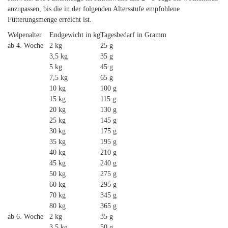
anzupassen, bis die in der folgenden Altersstufe empfohlene
Fütterungsmenge erreicht ist.
Welpenalter
Endgewicht in kg
Tagesbedarf in Gramm
ab 4. Woche
2 kg
25 g
3,5 kg
35 g
5 kg
45 g
7,5 kg
65 g
10 kg
100 g
15 kg
115 g
20 kg
130 g
25 kg
145 g
30 kg
175 g
35 kg
195 g
40 kg
210 g
45 kg
240 g
50 kg
275 g
60 kg
295 g
70 kg
345 g
80 kg
365 g
ab 6. Woche
2 kg
35 g
3,5 kg
50 g