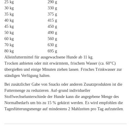
25 kg
290 g
30 kg
330 g
35 kg
375 g
40 kg
415 g
45 kg
450 g
50 kg
490 g
60 kg
560 g
70 kg
630 g
80 kg
695 g
Alleinfuttermittel für ausgewachsene Hunde ab 11 kg.
Trocken anbieten oder mit erwärmtem, frischem Wasser (ca. 60°C)
übergießen und einige Minuten ziehen lassen. Frisches Trinkwasser zur
ständigen Verfügung halten.
Bei zusätzlicher Gabe von Snacks oder anderen Zusatzprodukten ist die
Futtermenge zu reduzieren. Auf-grund individueller
Stoffwechselunterschiede der Hunde kann die angegebene Menge des
Normalbedarfs um bis zu 15 % gekürzt werden. Es wird empfohlen die
Tagesfütterungsmenge auf mindestens 2 Mahlzeiten pro Tag aufzuteilen.