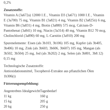
0,2%
Zusatzstoffe:
Vitamin A (3a672a) 12000 I.E., Vitamin D3 (3a671) 1000 I.E., Vitamin
E (3a700) 75 mg, Vitamin B1 (3a821) 4 mg, Vitamin B2 (3a825ii) 6 mg,
Vitamin B6 (3a831) 4 mg, Biotin (3a880) 575 mcg, Calcium-D-
Pantothenat (3a841) 10 mg, Niacin (3a314) 40 mg, Vitamin B12 70 mcg,
Cholinchlorid (3a890) 60 mg, L-Carnitin (3a910) 200 mg.
Spurenelemente: Eisen (als 3b103, 3b106) 105 mg, Kupfer (als 3b405,
3b406) 10 mg, Zink (als 3b603, 3b606, 3b607) 105 mg, Mangan (als
3b502, 3b504) 25 mg, Jod (als 3b202) 2 mg, Selen (als 3b801, 3b8.12)
0,15 mg
Technologische Zusatzstoffe:
Antioxidationsmittel, Tocopherol-Extrakte aus pflanzlichen Ölen
1b306(i)
Fütterungsempfehlung:
Angestrebtes Idealgewicht
Tagesbedarf
11 kg
160 g
15 kg
205 g
20 kg
250 g