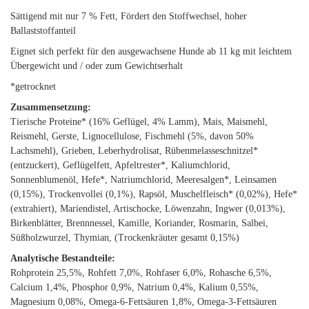
Sättigend mit nur 7 % Fett, Fördert den Stoffwechsel, hoher
Ballaststoffanteil
Eignet sich perfekt für den ausgewachsene Hunde ab 11 kg mit leichtem
Übergewicht und / oder zum Gewichtserhalt
*getrocknet
Zusammensetzung:
Tierische Proteine* (16% Geflügel, 4% Lamm), Mais, Maismehl,
Reismehl, Gerste, Lignocellulose, Fischmehl (5%, davon 50%
Lachsmehl), Grieben, Leberhydrolisat, Rübenmelasseschnitzel*
(entzuckert), Geflügelfett, Apfeltrester*, Kaliumchlorid,
Sonnenblumenöl, Hefe*, Natriumchlorid, Meeresalgen*, Leinsamen
(0,15%), Trockenvollei (0,1%), Rapsöl, Muschelfleisch* (0,02%), Hefe*
(extrahiert), Mariendistel, Artischocke, Löwenzahn, Ingwer (0,013%),
Birkenblätter, Brennnessel, Kamille, Koriander, Rosmarin, Salbei,
Süßholzwurzel, Thymian, (Trockenkräuter gesamt 0,15%)
Analytische Bestandteile:
Rohprotein 25,5%, Rohfett 7,0%, Rohfaser 6,0%, Rohasche 6,5%,
Calcium 1,4%, Phosphor 0,9%, Natrium 0,4%, Kalium 0,55%,
Magnesium 0,08%, Omega-6-Fettsäuren 1,8%, Omega-3-Fettsäuren