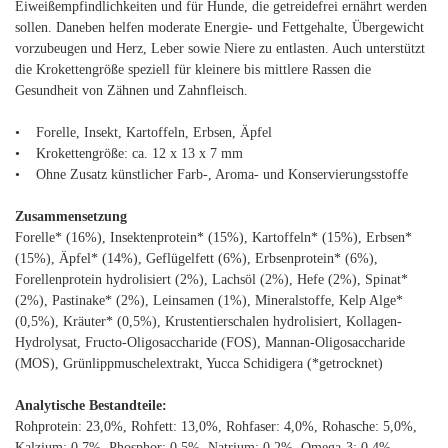
Eiweißempfindlichkeiten und für Hunde, die getreidefrei ernährt werden
sollen. Daneben helfen moderate Energie- und Fettgehalte, Übergewicht
vorzubeugen und Herz, Leber sowie Niere zu entlasten. Auch unterstützt
die Krokettengröße speziell für kleinere bis mittlere Rassen die
Gesundheit von Zähnen und Zahnfleisch.
• Forelle, Insekt, Kartoffeln, Erbsen, Äpfel
• Krokettengröße: ca. 12 x 13 x 7 mm
• Ohne Zusatz künstlicher Farb-, Aroma- und Konservierungsstoffe
Zusammensetzung
Forelle* (16%), Insektenprotein* (15%), Kartoffeln* (15%), Erbsen*
(15%), Äpfel* (14%), Geflügelfett (6%), Erbsenprotein* (6%),
Forellenprotein hydrolisiert (2%), Lachsöl (2%), Hefe (2%), Spinat*
(2%), Pastinake* (2%), Leinsamen (1%), Mineralstoffe, Kelp Alge*
(0,5%), Kräuter* (0,5%), Krustentierschalen hydrolisiert, Kollagen-
Hydrolysat, Fructo-Oligosaccharide (FOS), Mannan-Oligosaccharide
(MOS), Grünlippmuschelextrakt, Yucca Schidigera (*getrocknet)
Analytische Bestandteile:
Rohprotein: 23,0%, Rohfett: 13,0%, Rohfaser: 4,0%, Rohasche: 5,0%,
Kalzium: 0,7%, Phosphor: 0,5%, Natrium: 0,2%, Omega-3: 0,4%,