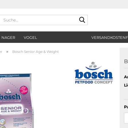
Suche...
NAGER
VOGEL
VERSANDKOSTENF
»
er
Bosch Senior Age & Weight
B
Ar
Li
P