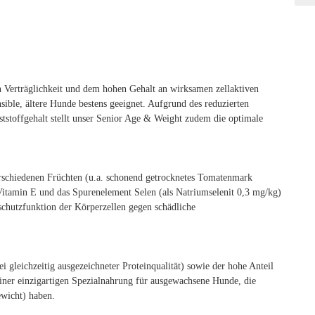
n Verträglichkeit und dem hohen Gehalt an wirksamen zellaktiven
sible, ältere Hunde bestens geeignet. Aufgrund des reduzierten
stoffgehalt stellt unser Senior Age & Weight zudem die optimale
erschiedenen Früchten (u.a. schonend getrocknetes Tomatenmark
Vitamin E und das Spurenelement Selen (als Natriumselenit 0,3 mg/kg)
schutzfunktion der Körperzellen gegen schädliche
i gleichzeitig ausgezeichneter Proteinqualität) sowie der hohe Anteil
einer einzigartigen Spezialnahrung für ausgewachsene Hunde, die
ewicht) haben.