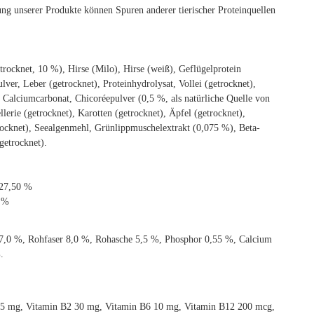
kung unserer Produkte können Spuren anderer tierischer Proteinquellen
trocknet, 10 %), Hirse (Milo), Hirse (weiß), Geflügelprotein
lver, Leber (getrocknet), Proteinhydrolysat, Vollei (getrocknet),
 Calciumcarbonat, Chicoréepulver (0,5 %, als natürliche Quelle von
lerie (getrocknet), Karotten (getrocknet), Äpfel (getrocknet),
trocknet), Seealgenmehl, Grünlippmuschelextrakt (0,075 %), Beta-
getrocknet).
 27,50 %
0 %
 7,0 %, Rohfaser 8,0 %, Rohasche 5,5 %, Phosphor 0,55 %, Calcium
.
 15 mg, Vitamin B2 30 mg, Vitamin B6 10 mg, Vitamin B12 200 mcg,