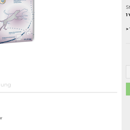
S
1 
> 
lung
hr