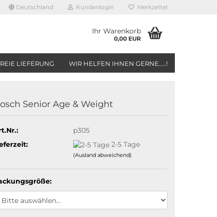
Deutschland
Kundenlogin
Merkzettel
Ihr Warenkorb
0,00 EUR
REIE LIEFERUNG
WIR HELFEN IHNEN GERNE.....!
osch Senior Age & Weight
t.Nr.:
p305
eferzeit:
2-5 Tage
(Ausland abweichend)
ackungsgröße: