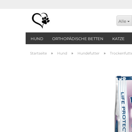
Alle
HUND
ORTHOPÄDISCHE BETTEN
KATZE
»
»
»
Startseite
Hund
Hundefutter
Trockenfutt