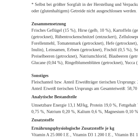
* Selbst bei größter Sorgfalt in der Herstellung und Verpac
oder (glutenhaltigem) Getreide nicht ausgeschlossen werden.
Zusammensetzung
Frisches Geflügel (15 %), Hirse (gelb, 10 %), Kartoffeln (ge
(getrocknet), Rübentrockenschnitzel (entzuckert), Zellulosepu
Forellenmehl, Tomatenmark (getrocknet), Hefe (getrocknet),
Inulin), Leinsamen, Erbsen (getrocknet), Fischöl (0,5 %), Sel
Preiselbeeren (getrocknet), Natriumchlorid, Blaubeeren (ge
Glucane (0,04 %), Ringelblumenblüten (getrocknet), Yucca (
Sonstiges
Fleischanteil bzw. Anteil Eiweißträger tierischen Ursprungs:
Anteil Eiweiß tierischen Ursprungs am Gesamteiweiß: 58,7
Analytische Bestandteile
Umsetzbare Energie 13,1 MJ/kg, Protein 19,0 %, Fettgehalt
0,75 %, Natrium 0,20 %, Kalium 0,6 %, Magnesium 0,10 %
Zusatzstoffe
Ernährungsphysiologische Zusatzstoffe je kg
Vitamin A 25.000 I.E., Vitamin D3 1.200 I.E., Vitamin B1