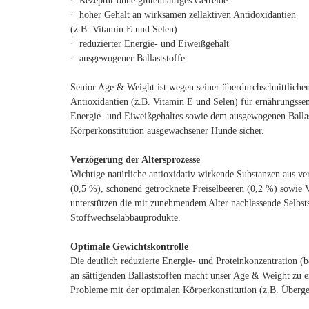
· Rezeptur ohne glutenhaltiges Getreide*
· hoher Gehalt an wirksamen zellaktiven Antidoxidantien
(z.B. Vitamin E und Selen)
· reduzierter Energie- und Eiweißgehalt
· ausgewogener Ballaststoffe
Senior Age & Weight ist wegen seiner überdurchschnittliche
Antioxidantien (z.B. Vitamin E und Selen) für ernährungssen
Energie- und Eiweißgehaltes sowie dem ausgewogenen Ballast
Körperkonstitution ausgewachsener Hunde sicher.
Verzögerung der Altersprozesse
Wichtige natürliche antioxidativ wirkende Substanzen aus v
(0,5 %), schonend getrocknete Preiselbeeren (0,2 %) sowie 
unterstützen die mit zunehmendem Alter nachlassende Selbst
Stoffwechselabbauprodukte.
Optimale Gewichtskontrolle
Die deutlich reduzierte Energie- und Proteinkonzentration (be
an sättigenden Ballaststoffen macht unser Age & Weight zu 
Probleme mit der optimalen Körperkonstitution (z.B. Überg