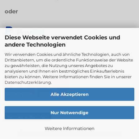
oder
Diese Webseite verwendet Cookies und
andere Technologien
oder
Wir verwenden Cookies und ähnliche Technologien, auch von
Drittanbietern, um die ordentliche Funktionsweise der Website
zu gewährleisten, die Nutzung unseres Angebotes zu
Rechnungs- / Ratenkauf
analysieren und Ihnen ein bestmögliches Einkaufserlebnis
bei Klarna
bieten zu können. Weitere Informationen finden Sie in unserer
Datenschutzerklärung
.
Alle Akzeptieren
Nur Notwendige
Vertrag widerrufen
Weitere Informationen
Shopping Cart Software
by Gambio.com © 2026