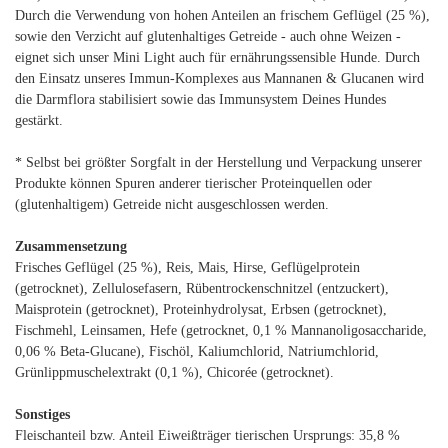
Durch die Verwendung von hohen Anteilen an frischem Geflügel (25 %),
sowie den Verzicht auf glutenhaltiges Getreide - auch ohne Weizen -
eignet sich unser Mini Light auch für ernährungssensible Hunde. Durch
den Einsatz unseres Immun-Komplexes aus Mannanen & Glucanen wird
die Darmflora stabilisiert sowie das Immunsystem Deines Hundes
gestärkt.
* Selbst bei größter Sorgfalt in der Herstellung und Verpackung unserer
Produkte können Spuren anderer tierischer Proteinquellen oder
(glutenhaltigem) Getreide nicht ausgeschlossen werden.
Zusammensetzung
Frisches Geflügel (25 %), Reis, Mais, Hirse, Geflügelprotein
(getrocknet), Zellulosefasern, Rübentrockenschnitzel (entzuckert),
Maisprotein (getrocknet), Proteinhydrolysat, Erbsen (getrocknet),
Fischmehl, Leinsamen, Hefe (getrocknet, 0,1 % Mannanoligosaccharide,
0,06 % Beta-Glucane), Fischöl, Kaliumchlorid, Natriumchlorid,
Grünlippmuschelextrakt (0,1 %), Chicorée (getrocknet).
Sonstiges
Fleischanteil bzw. Anteil Eiweißträger tierischen Ursprungs: 35,8 %