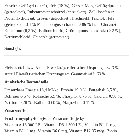
Frisches Geflügel (20 %), Reis (18 %), Gerste, Mais, Geflügelprotein
(getrocknet), Rübentrockenschnitzel (entzuckert), Zellulosefasern,
Proteinhydrolysat, Erbsen (getrocknet), Fischmehl, Fischöl, Hefe
(getrocknet, 0,1 % Mannanoligosaccharide, 0,06 % Beta-Glucane),
Kolostrum (0,2 %), Kaliumchlorid, Grünlippmuschelextrakt (0,2 %),
Natriumchlorid, Chicorée (getrocknet).
Sonstiges
Fleischanteil bzw. Anteil Eiweißträger tierischen Ursprungs: 32,3 %
Anteil Eiweiß tierischen Ursprungs am Gesamteiweiß: 63 %
Analytische Bestandteile
Umsetzbare Energie 13,4 MJ/kg, Protein 19,0 %, Fettgehalt 6,5 %,
Rohfaser 6,5 %, Rohasche 5,9 %, Phosphor 0,75 %, Calcium 0,90 %,
Natrium 0,20 %, Kalium 0,60 %, Magnesium 0,11 %.
Zusatzstoffe
Ernährungsphysiologische Zusatzstoffe je kg
Vitamin A 13.000 I.E., Vitamin D3 1.300 I.E., Vitamin B1 11 mg,
Vitamin B2 11 mg, Vitamin B6 6 mg, Vitamin B12 35 mcg, Biotin