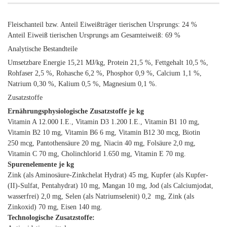
Fleischanteil bzw. Anteil Eiweißträger tierischen Ursprungs: 24 %
Anteil Eiweiß tierischen Ursprungs am Gesamteiweiß: 69 %
Analytische Bestandteile
Umsetzbare Energie 15,21 MJ/kg, Protein 21,5 %, Fettgehalt 10,5 %,
Rohfaser 2,5 %, Rohasche 6,2 %, Phosphor 0,9 %, Calcium 1,1 %,
Natrium 0,30 %, Kalium 0,5 %, Magnesium 0,1 %.
Zusatzstoffe
Ernährungsphysiologische Zusatzstoffe je kg
Vitamin A 12.000 I.E., Vitamin D3 1.200 I.E., Vitamin B1 10 mg,
Vitamin B2 10 mg, Vitamin B6 6 mg, Vitamin B12 30 mcg, Biotin
250 mcg, Pantothensäure 20 mg, Niacin 40 mg, Folsäure 2,0 mg,
Vitamin C 70 mg, Cholinchlorid 1.650 mg, Vitamin E 70 mg.
Spurenelemente je kg
Zink (als Aminosäure-Zinkchelat Hydrat) 45 mg, Kupfer (als Kupfer-
(II)-Sulfat, Pentahydrat) 10 mg, Mangan 10 mg, Jod (als Calciumjodat,
wasserfrei) 2,0 mg, Selen (als Natriumselenit) 0,2 mg, Zink (als
Zinkoxid) 70 mg, Eisen 140 mg.
Technologische Zusatzstoffe: