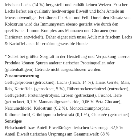
frischem Lachs (14 %) hergestellt und enthält keinen Weizen. Frischer
Lachs liefert ein qualitativ hochwertiges Eiweiß und hohe Anteile an
lebensnotwendigen Fettsäuren für Haut und Fell. Durch den Einsatz von
Kolostrum wird das Immunsystem ebenso gestärkt wie durch den
spezifischen Immun-Komplex aus Mannanen und Glucanen (von
Tierärzten entwickelt). Daher eignet sich unser Adult mit frischem Lachs
& Kartoffel auch für ernährungssensible Hunde.
* Selbst bei größter Sorgfalt in der Herstellung und Verpackung unserer
Produkte können Spuren anderer tierischer Proteinquellen oder
(glutenhaltigem) Getreide nicht ausgeschlossen werden.
Zusammensetzung
Geflügelprotein (getrocknet), Lachs (frisch, 14 %), Hirse, Gerste, Mais,
Reis, Kartoffeln (getrocknet, 5 %), Rübentrockenschnitzel (entzuckert),
Geflügelfett, Proteinhydrolysat, Erbsen (getrocknet), Fischöl, Hefe
(getrocknet, 0,1 % Mannanoligosaccharide, 0,06 % Beta-Glucane),
Natriumchlorid, Kolostrum (0,2 %), Monocalciumphosphat,
Kaliumchlorid, Grünlippmuschelextrakt (0,1 %), Chicorée (getrocknet).
Sonstiges
Fleischanteil bzw. Anteil Eiweißträger tierischen Ursprungs: 32,5 %
Anteil Eiweiß tierischen Ursprungs am Gesamteiweiß: 68 %