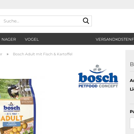
Suche...
NAGER
VOGEL
VERSANDKOSTENF
»
er
Bosch Adult mit Fisch & Kartoffel
B
Ar
Li
P