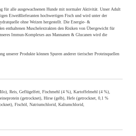
ng für alle ausgewachsenen Hunde mit normaler Aktivität. Unser Adult
htigen Eiweißlieferanten hochwertigen Fisch und wird unter der
dratquelle ohne Weizen hergestellt. Die Energie- &
 den enthaltenen Muschelextrakten den Risiken von Übergewicht für
 unseres Immun-Komplexes aus Mannanen & Glucanen wird die
kung unserer Produkte können Spuren anderer tierischer Proteinquellen
ilo), Reis, Geflügelfett, Fischmehl (4 %), Kartoffelmehl (4 %),
ineprotein (getrocknet), Hirse (gelb), Hefe (getrocknet, 0,1 %
cknet), Fischöl, Natriumchlorid, Kaliumchlorid,