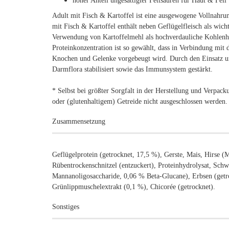
hoher Anteil ungesättigter Fettsäuren für Haut & Fell
Adult mit Fisch & Kartoffel ist eine ausgewogene Vollnahru
mit Fisch & Kartoffel enthält neben Geflügelfleisch als wic
Verwendung von Kartoffelmehl als hochverdauliche Kohlenhy
Proteinkonzentration ist so gewählt, dass in Verbindung mit
Knochen und Gelenke vorgebeugt wird. Durch den Einsatz
Darmflora stabilisiert sowie das Immunsystem gestärkt.
* Selbst bei größter Sorgfalt in der Herstellung und Verpac
oder (glutenhaltigem) Getreide nicht ausgeschlossen werden.
Zusammensetzung
Geflügelprotein (getrocknet, 17,5 %), Gerste, Mais, Hirse (M
Rübentrockenschnitzel (entzuckert), Proteinhydrolysat, Schwe
Mannanoligosaccharide, 0,06 % Beta-Glucane), Erbsen (getro
Grünlippmuschelextrakt (0,1 %), Chicorée (getrocknet).
Sonstiges