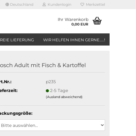
Deutschland
Kundenlogin
Merkzettel
Ihr Warenkorb
0,00 EUR
REIE LIEFERUNG
WIR HELFEN IHNEN GERNE.....!
osch Adult mit Fisch & Kartoffel
t.Nr.:
p235
eferzeit:
2-5 Tage
(Ausland abweichend)
ackungsgröße: