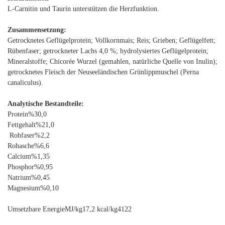
L-Carnitin und Taurin unterstützen die Herzfunktion.
Zusammensetzung:
Getrocknetes Geflügelprotein; Vollkornmais; Reis; Grieben; Geflügelfett;
Rübenfaser; getrockneter Lachs 4,0 %; hydrolysiertes Geflügelprotein;
Mineralstoffe; Chicorée Wurzel (gemahlen, natürliche Quelle von Inulin);
getrocknetes Fleisch der Neuseeländischen Grünlippmuschel (Perna
canaliculus).
Analytische Bestandteile:
Protein%30,0
Fettgehalt%21,0
Rohfaser%2,2
Rohasche%6,6
Calcium%1,35
Phosphor%0,95
Natrium%0,45
Magnesium%0,10
Umsetzbare EnergieMJ/kg17,2 kcal/kg4122