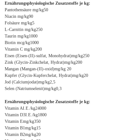
Ernährungsphysiologische Zusatzstoffe je kg:
Pantothensäure mg/kg50
Niacin mg/kg90
Folsäure mg/kg5
L-Carnitin mg/kg250
Taurin mg/kg1000
Biotin mcg/kg1000
Vitamin C mg/kg200
Eisen (Eisen-(II)-sulfat, Monohydrat)mg/kg250
Zink (Glycin-Zinkchelat, Hydrat)mg/kg200
Mangan (Mangan-(II)-oxid)mg/kg 20
Kupfer (Glycin-Kupferchelat, Hydrat)mg/kg20
Jod (Calciumjodat)mg/kg2,5
Selen (Natriumselenit)mg/kg0,3
Ernährungsphysiologische Zusatzstoffe je kg:
Vitamin AI.E./kg24000
Vitamin D3I.E./kg1800
Vitamin Emg/kg350
Vitamin B1mg/kg15
Vitamin B2mg/kg20