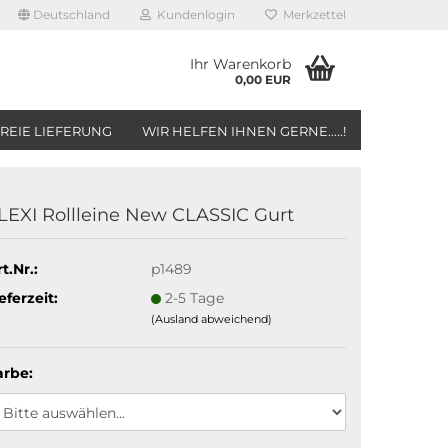
Deutschland
Kundenlogin
Merkzettel
Ihr Warenkorb
0,00 EUR
REIE LIEFERUNG
WIR HELFEN IHNEN GERNE.....!
LEXI Rollleine New CLASSIC Gurt
t.Nr.:
p1489
eferzeit:
2-5 Tage
(Ausland abweichend)
arbe: