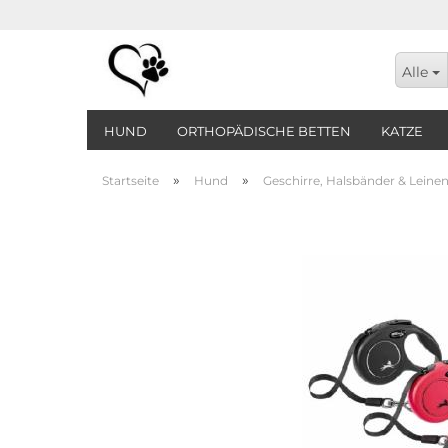
Alle
HUND
ORTHOPÄDISCHE BETTEN
KATZE
»
»
Startseite
Hund
Geschirre, Halsbänder & Leine