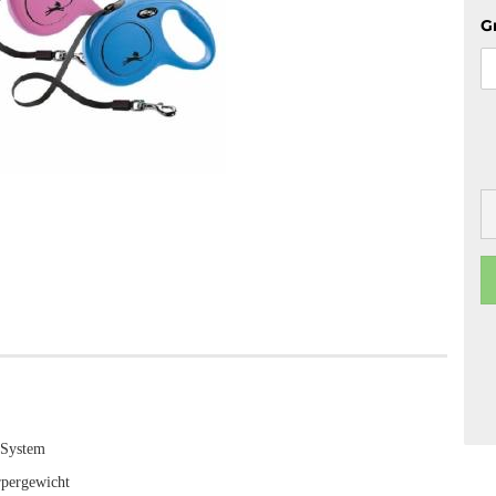
G
 System
rpergewicht