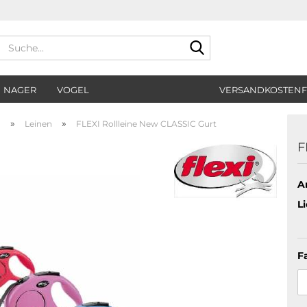
Suche...
NAGER
VOGEL
VERSANDKOSTENF
»
»
n
Leinen
FLEXI Rollleine New CLASSIC Gurt
F
Ar
Li
F