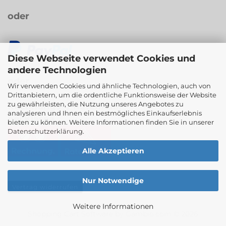
oder
Diese Webseite verwendet Cookies und
andere Technologien
oder
Wir verwenden Cookies und ähnliche Technologien, auch von
Drittanbietern, um die ordentliche Funktionsweise der Website
zu gewährleisten, die Nutzung unseres Angebotes zu
Rechnungs- / Ratenkauf
analysieren und Ihnen ein bestmögliches Einkaufserlebnis
bei Klarna
bieten zu können. Weitere Informationen finden Sie in unserer
Datenschutzerklärung
.
Alle Akzeptieren
Nur Notwendige
Vertrag widerrufen
Weitere Informationen
Shopping Cart Software
by Gambio.com © 2026