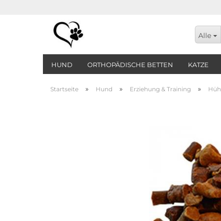
Alle
HUND
ORTHOPÄDISCHE BETTEN
KATZE
»
»
»
Startseite
Hund
Erziehung & Training
Hühn