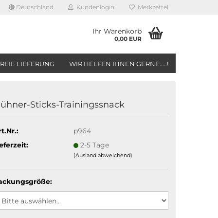
Deutschland
Kundenlogin
Merkzettel
Ihr Warenkorb
0,00 EUR
REIE LIEFERUNG
WIR HELFEN IHNEN GERNE.....!
ühner-Sticks-Trainingssnack
t.Nr.:
p964
eferzeit:
2-5 Tage
(Ausland abweichend)
ackungsgröße: