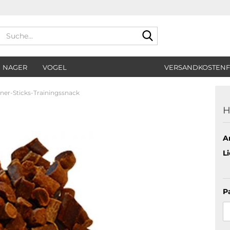
Suche...
NAGER
VOGEL
VERSANDKOSTENF
er-Sticks-Trainingssnack
H
Ar
Li
P