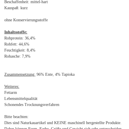
Beschaffenheit: mittel-hart
Kauspaß: kurz
ohne Konservierungsstoffe
Inhaltsstoffe:
Rohprotein: 36,4%
Rohfett: 44,6%
Feuchtigkeit: 8,4%
Rohasche: 7,9%
Zusammensetzung:
96% Ente, 4% Tapioka
Weiteres:
Fettarm
Lebensmittelqualität
Schonendes Trocknungsverfahren
Bitte beachten:
Dies sind Naturkauartikel und KEINE maschinell hergestellte Produkte.
Daher können Form, Farbe, Größe und Gewicht sich sehr unterscheiden,