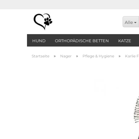
Alle
HUND
ORTHOPÄDISCHE BETTEN
KATZE
»
»
»
Startseite
Nager
Pflege & Hygiene
Karlie 