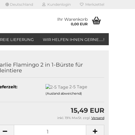
Deutschland
Kundenlogin
Merkzettel
Ihr Warenkorb
0,00 EUR
REIE LIEFERUNG
WIR HELFEN IHNEN GERNE.....!
arlie Flamingo 2 in 1-Bürste für
leintiere
eferzeit:
2-5 Tage
(Ausland abweichend)
15,49 EUR
inkl. 19% MwSt. zzgl.
Versand