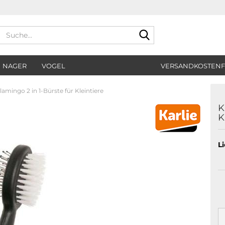
Suche...
NAGER
VOGEL
VERSANDKOSTENF
Flamingo 2 in 1-Bürste für Kleintiere
K
K
Li